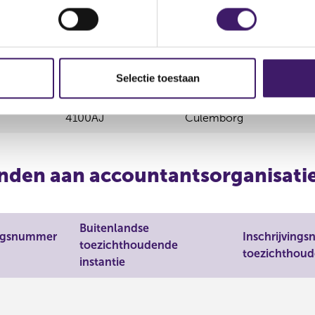
Postcode
Plaats
4100AJ
Culemborg
Selectie toestaan
4100AJ
Culemborg
4100AJ
Culemborg
nden aan accountantsorganisatie
Buitenlandse
ingsnummer
Inschrijving
toezichthoudende
toezichthoud
instantie