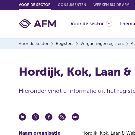
G
VOOR DE SECTOR
CONSUMENTEN
WERKEN BIJ DE AFM
o
t
Voor de sector
Thema
o
c
o
Voor de Sector
Registers
Vergunningenregisters
Ac
n
t
e
Hordijk, Kok, Laan &
n
t
Hieronder vindt u informatie uit het regist
Naam organisatie
Hordijk, Kok, Laan & Wa