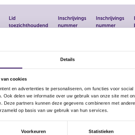
Lid
Inschrijvings
Inschrijvings
toezichthoudend
nummer
nummer
orgaan
NBA RA
NBA AA
nee
32380
Details
nee
32004
 van cookies
ent en advertenties te personaliseren, om functies voor social
. Ook delen we informatie over uw gebruik van onze site met on
nee
51660
e. Deze partners kunnen deze gegevens combineren met andere i
erzameld op basis van uw gebruik van hun services.
 / Maten
Voorkeuren
Statistieken