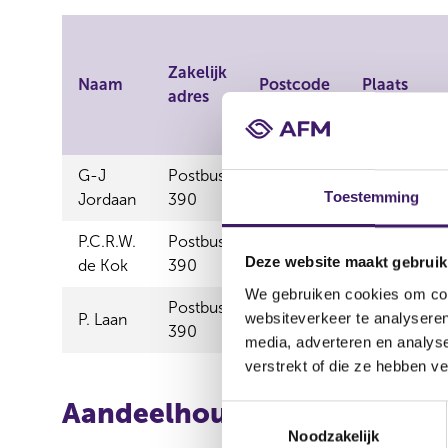
Zakelijk
Naam
Postcode
Plaats
adres
G-J
Postbus
4100AJ
Culemborg
Toestemming
Jordaan
390
P.C.R.W.
Postbus
4100AJ
Culemborg
Deze website maakt gebruik
de Kok
390
We gebruiken cookies om cont
Postbus
websiteverkeer te analyseren
P. Laan
4100AJ
Culemborg
390
media, adverteren en analys
verstrekt of die ze hebben v
Aandeelhouders / Vennoten
T
Noodzakelijk
o