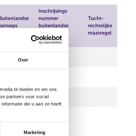
Inschrijvings
Buitenlandse
nummer
Tucht-
beroeps
buitenlandse
rechtelijke
organisatie
beroeps
maatregel
organisatie
Over
 media te bieden en om ons
ze partners voor social
nformatie die u aan ze heeft
Marketing