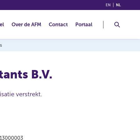
(ENGLISH)
(NEDERLA
EN
NL
el
Over de AFM
Contact
Portaal
s
ants B.V.
satie verstrekt.
13000003