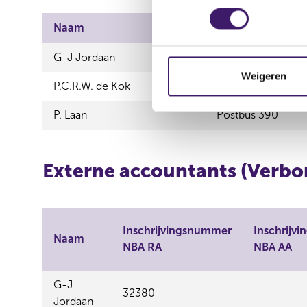
e
s
Naam
Zakelijk adres
t
G-J Jordaan
Postbus 390
e
m
Weigeren
P.C.R.W. de Kok
Postbus 390
m
i
P. Laan
Postbus 390
n
g
s
Externe accountants (Verbo
s
e
l
e
Inschrijvingsnummer
Inschrijv
Naam
c
NBA RA
NBA AA
t
i
G-J
e
32380
Jordaan