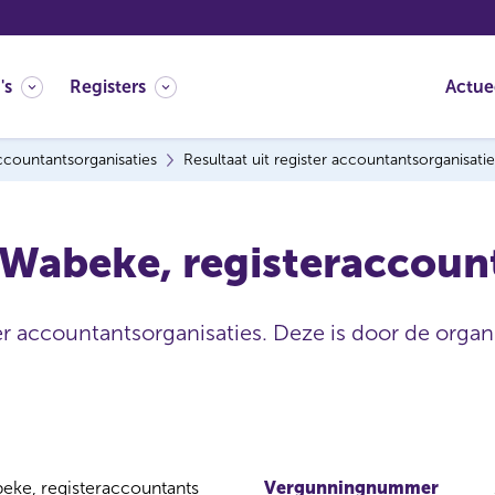
's
Registers
Actue
countantsorganisaties
Resultaat uit register accountantsorganisatie
 Wabeke, registeraccount
er accountantsorganisaties. Deze is door de organi
beke, registeraccountants
Vergunningnummer