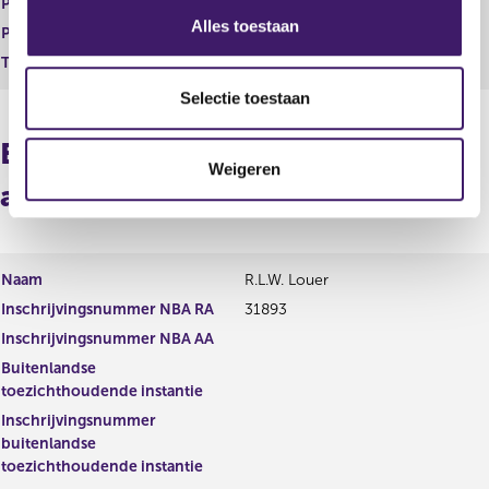
Postcode
s
Alles toestaan
Plaats
e
Tuchtrechtelijke maatregel
l
e
Selectie toestaan
c
Externe accountants (Verbonden
t
Weigeren
i
aan accountantsorganisatie)
e
Naam
R.L.W. Louer
Inschrijvingsnummer NBA RA
31893
Inschrijvingsnummer NBA AA
Buitenlandse
toezichthoudende instantie
Inschrijvingsnummer
buitenlandse
toezichthoudende instantie