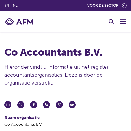
(ENGLISH)
(NEDERLANDS (NEDERLAND))
EN
NL
VOOR DE SECTOR
G
o
t
o
c
Co Accountants B.V.
o
n
t
Hieronder vindt u informatie uit het register
e
accountantsorganisaties. Deze is door de
n
organisatie verstrekt.
t
Naam organisatie
Co Accountants B.V.