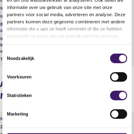
en om ons websiteverkeer te analyseren. Ook delen we
Lid toezichthoudend orgaan
nee
e
r
informatie over uw gebruik van onze site met onze
s
r
Inschrijvings nummer NBA RA
31893
u
e
partners voor social media, adverteren en analyse. Deze
Inschrijvings nummer NBA AA
l
s
partners kunnen deze gegevens combineren met andere
Buitenlandse beroeps
t
u
informatie die u aan ze heeft verstrekt of die ze hebben
organisatie
a
l
verzameld op basis van uw gebruik van hun services.
a
t
Inschrijvings nummer
t
a
buitenlandse beroeps
a
organisatie
T
t
Noodzakelijk
Tucht- rechtelijke maatregel
o
e
s
Voorkeuren
t
Aandeelhouders / Vennoten /
e
Maten
m
Statistieken
m
i
Marketing
n
Naam
R.L.W. Louer
g
Zakelijk adres
s