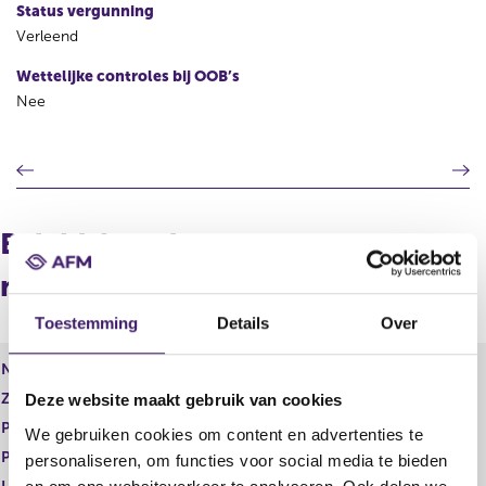
Status vergunning
Verleend
Wettelijke controles bij OOB’s
Nee
V
V
o
o
r
l
i
g
Beleidsbepalers en
g
e
e
n
medebeleidsbepalers
r
d
e
e
Toestemming
Details
Over
g
r
i
e
Naam
R.L.W. Louer
s
g
Zakelijk adres
Deze website maakt gebruik van cookies
t
i
Postcode
e
s
We gebruiken cookies om content en advertenties te
r
t
Plaats
personaliseren, om functies voor social media te bieden
r
e