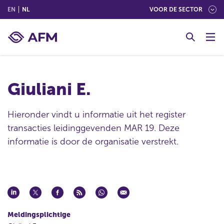
(ENGLISH)
(NEDERLANDS (NEDERLAND))
EN
NL
VOOR DE SECTOR
G
o
t
o
c
Giuliani E.
o
n
t
Hieronder vindt u informatie uit het register
e
transacties leidinggevenden MAR 19. Deze
n
informatie is door de organisatie verstrekt.
t
Meldingsplichtige