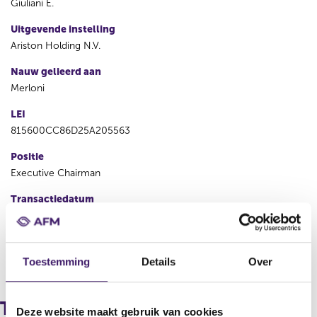
Giuliani E.
Uitgevende instelling
Ariston Holding N.V.
Nauw gelieerd aan
Merloni
LEI
815600CC86D25A205563
Positie
Executive Chairman
Transactiedatum
01 jul 2025
V
V
Toestemming
Details
Over
o
o
r
l
i
g
Transacties
Deze website maakt gebruik van cookies
g
e