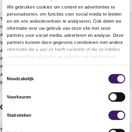
e
n
We gebruiken cookies om content en advertenties te
r
d
personaliseren, om functies voor social media te bieden
e
e
Type instrument
Gewoon aandeel
en om ons websiteverkeer te analyseren. Ook delen we
g
r
ISIN
NL0015000N33
informatie over uw gebruik van onze site met onze
i
e
s
g
Aard transactie
Vervreemding
partners voor social media, adverteren en analyse. Deze
t
i
partners kunnen deze gegevens combineren met andere
Soort transactie
Schenking/gift
e
s
informatie die u aan ze heeft verstrekt of die ze hebben
Aandelenoptie programma
Nee
r
t
verzameld op basis van uw gebruik van hun services.
r
e
Plaats van handel
OTC
e
r
Prijs
0,00
s
r
T
Aantal
30.000,00
u
e
Noodzakelijk
o
l
s
Eenheid
EUR
e
t
u
a
l
s
Voorkeuren
a
t
t
Geaggregeerde informatie
t
a
e
a
m
Statistieken
t
m
i
Type instrument
Gewoon aandeel