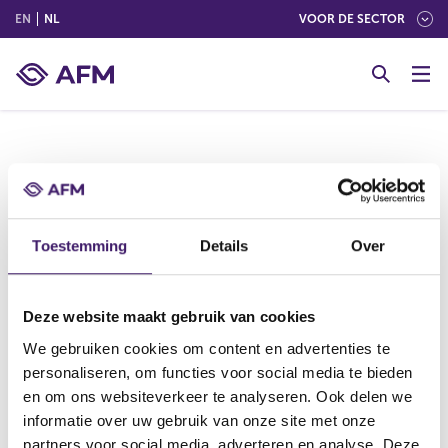
(ENGLISH)
(NEDERLANDS (NEDERLAND))
EN
NL
VOOR DE SECTOR
G
o
t
o
c
o
Hieronder vindt u informatie uit het register
n
transacties leidinggevenden MAR 19. Deze
t
informatie is door de organisatie verstrekt.
e
Toestemming
Details
Over
n
t
Deze website maakt gebruik van cookies
We gebruiken cookies om content en advertenties te
personaliseren, om functies voor social media te bieden
V
V
en om ons websiteverkeer te analyseren. Ook delen we
o
o
informatie over uw gebruik van onze site met onze
r
l
partners voor social media, adverteren en analyse. Deze