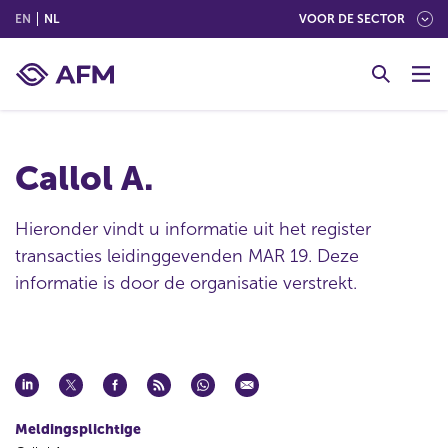
(ENGLISH)
(NEDERLANDS (NEDERLAND))
EN
NL
VOOR DE SECTOR
G
o
t
o
c
Callol A.
o
n
t
Hieronder vindt u informatie uit het register
e
transacties leidinggevenden MAR 19. Deze
n
informatie is door de organisatie verstrekt.
t
Meldingsplichtige