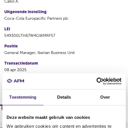
Callol A.
Uitgevende instelling
Coca-Cola Europacific Partners plc
LEI
549300LTH67W4GWMRF57
Positie
General Manager, Iberian Business Unit
Transactiedatum
08 apr 2025
V
V
o
o
Toestemming
Details
Over
r
l
i
g
Transacties
g
e
e
n
Deze website maakt gebruik van cookies
r
d
We gebruiken cookies om content en advertenties te
e
e