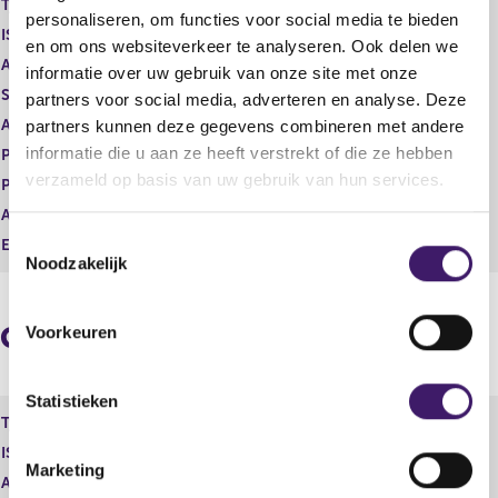
Type instrument
Gewoon aandeel
g
r
personaliseren, om functies voor social media te bieden
ISIN
GB00BDCPN049
i
e
en om ons websiteverkeer te analyseren. Ook delen we
s
g
Aard transactie
Verwerving
informatie over uw gebruik van onze site met onze
t
i
Soort transactie
Koop
partners voor social media, adverteren en analyse. Deze
e
s
Aandelenoptie programma
Nee
partners kunnen deze gegevens combineren met andere
r
t
r
e
informatie die u aan ze heeft verstrekt of die ze hebben
Plaats van handel
NASDAQ - ALL MARKETS
e
r
verzameld op basis van uw gebruik van hun services.
Prijs
84,54
s
r
Aantal
3,91
u
e
T
l
s
Eenheid
USD
Noodzakelijk
t
u
o
a
l
e
a
t
s
Geaggregeerde informatie
t
a
Voorkeuren
t
a
e
t
m
Statistieken
Type instrument
Gewoon aandeel
m
ISIN
GB00BDCPN049
i
Marketing
n
Aard transactie
Verwerving