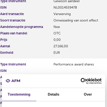
Type instrument
Gewoon aandeel
g
r
ISIN
NL0014559478
i
e
s
g
Aard transactie
Verwerving
t
i
Soort transactie
Omwisseling van soort effect
e
s
Aandelenoptie programma
Nee
r
t
r
e
Plaats van handel
OTC
e
r
Prijs
0,00
s
r
Aantal
27.166,00
u
e
l
s
Eenheid
EUR
t
u
a
l
Type instrument
Performance award shares
a
t
ISIN
t
a
a
Aard transactie
Vervreemding
t
Soort transactie
Omwisseling van soort effect
Aandelenoptie programma
Nee
Toestemming
Details
Over
Plaats van handel
OTC
Prijs
0,00