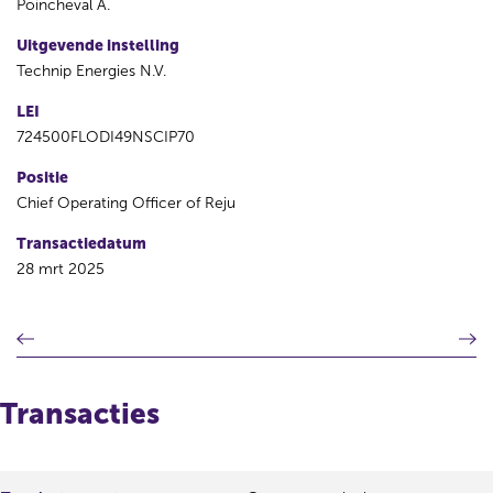
Poincheval A.
Uitgevende instelling
Technip Energies N.V.
LEI
724500FLODI49NSCIP70
Positie
Chief Operating Officer of Reju
Transactiedatum
28 mrt 2025
V
V
o
o
r
l
i
g
Transacties
g
e
e
n
r
d
e
e