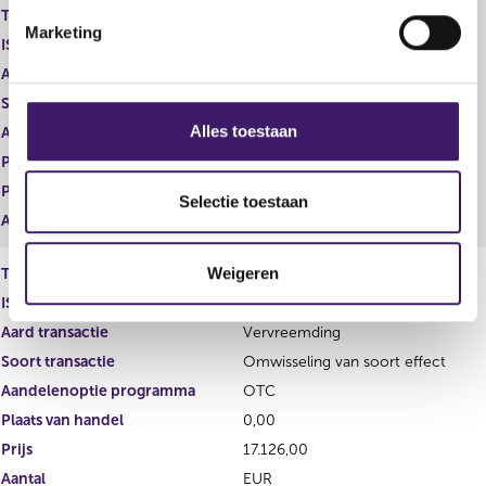
Type instrument
Gewoon aandeel
i
Marketing
n
ISIN
NL0014559478
g
Aard transactie
Verwerving
s
Soort transactie
Omwisseling van soort effect
s
Alles toestaan
Aandelenoptie programma
OTC
e
Plaats van handel
0,00
l
Prijs
27.166,00
e
Selectie toestaan
Aantal
EUR
c
t
Weigeren
Type instrument
Performance award shares
i
e
ISIN
Aard transactie
Vervreemding
Soort transactie
Omwisseling van soort effect
Aandelenoptie programma
OTC
Plaats van handel
0,00
Prijs
17.126,00
Aantal
EUR