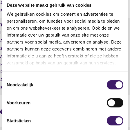
Aantal
17.126,00
Deze website maakt gebruik van cookies
Eenheid
EUR
We gebruiken cookies om content en advertenties te
personaliseren, om functies voor social media te bieden
Type instrument
Restricted shares
en om ons websiteverkeer te analyseren. Ook delen we
ISIN
informatie over uw gebruik van onze site met onze
Aard transactie
Vervreemding
partners voor social media, adverteren en analyse. Deze
Soort transactie
Omwisseling van soort effect
partners kunnen deze gegevens combineren met andere
informatie die u aan ze heeft verstrekt of die ze hebben
Aandelenoptie programma
Nee
verzameld op basis van uw gebruik van hun services.
Plaats van handel
OTC
Prijs
0,00
T
Aantal
10.040,00
Noodzakelijk
o
Eenheid
EUR
e
s
Voorkeuren
t
Geaggregeerde informatie
e
m
Statistieken
m