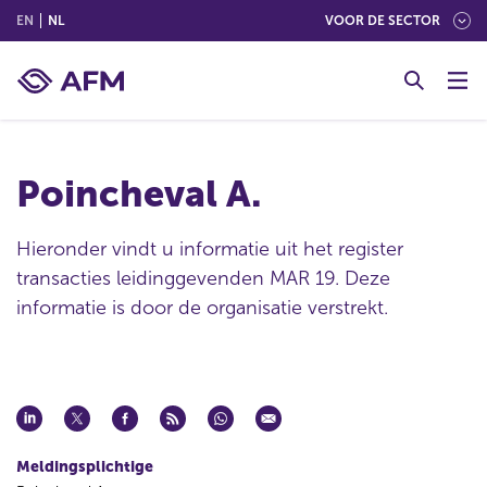
(ENGLISH)
(NEDERLANDS (NEDERLAND))
EN
NL
VOOR DE SECTOR
G
o
t
o
c
Poincheval A.
o
n
t
Hieronder vindt u informatie uit het register
e
transacties leidinggevenden MAR 19. Deze
n
informatie is door de organisatie verstrekt.
t
Meldingsplichtige