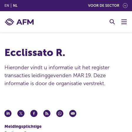
(ENGLISH)
(NEDERLANDS (NEDERLAND))
EN
NL
VOOR DE SECTOR
G
o
t
o
c
Ecclissato R.
o
n
t
Hieronder vindt u informatie uit het register
e
transacties leidinggevenden MAR 19. Deze
n
informatie is door de organisatie verstrekt.
t
Meldingsplichtige