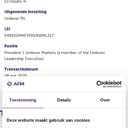
Ecclissato R.
Uitgevende instelling
Unilever Plc
LEI
549300MKFYEKVRWML317
Positie
President 1 Unilever Markets (a member of the Unilever
Leadership Executive)
Transactiedatum
28 mrt 2025
V
V
o
o
Toestemming
Details
Over
r
l
i
g
Transacties
g
e
Deze website maakt gebruik van cookies
e
n
r
d