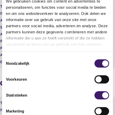
We gebruiken cookies om content en advertenties te
e
e
Type instrument
Gewoon aandeel
personaliseren, om functies voor social media te bieden
g
r
en om ons websiteverkeer te analyseren. Ook delen we
ISIN
GB00B10RZP78
i
e
informatie over uw gebruik van onze site met onze
s
g
Aard transactie
Verwerving
t
i
partners voor social media, adverteren en analyse. Deze
Soort transactie
Dividend
e
s
partners kunnen deze gegevens combineren met andere
Aandelenoptie programma
Nee
r
t
informatie die u aan ze heeft verstrekt of die ze hebben
r
e
Plaats van handel
LONDON STOCK EXCHANGE
verzameld op basis van uw gebruik van hun services.
e
r
Prijs
0,00
s
r
Aantal
194,10
u
e
T
l
s
Eenheid
GBP
Noodzakelijk
o
t
u
e
a
l
a
t
s
Voorkeuren
Geaggregeerde informatie
t
a
t
a
e
t
m
Statistieken
m
Type instrument
Gewoon aandeel
i
ISIN
GB00B10RZP78
Marketing
n