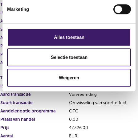
Type instrument
Gewoon aandeel
i
Marketing
n
ISIN
NL0014559478
g
Aard transactie
Verwerving
s
Soort transactie
Omwisseling van soort effect
s
Alles toestaan
Aandelenoptie programma
OTC
e
Plaats van handel
0,00
l
Prijs
59.215,00
e
Selectie toestaan
Aantal
EUR
c
t
Weigeren
Type instrument
Performance award shares
i
e
ISIN
Aard transactie
Vervreemding
Soort transactie
Omwisseling van soort effect
Aandelenoptie programma
OTC
Plaats van handel
0,00
Prijs
47.326,00
Aantal
EUR