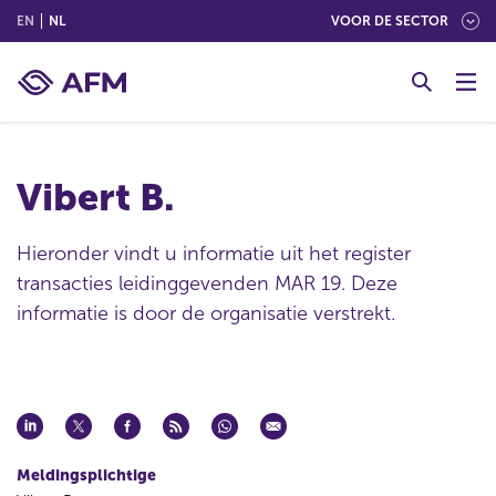
(ENGLISH)
(NEDERLANDS (NEDERLAND))
EN
NL
VOOR DE SECTOR
G
o
t
o
c
Vibert B.
o
n
t
Hieronder vindt u informatie uit het register
e
transacties leidinggevenden MAR 19. Deze
n
informatie is door de organisatie verstrekt.
t
Meldingsplichtige