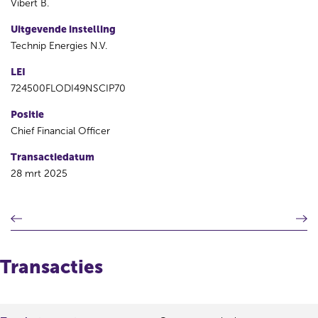
Vibert B.
Uitgevende instelling
Technip Energies N.V.
LEI
724500FLODI49NSCIP70
Positie
Chief Financial Officer
Transactiedatum
28 mrt 2025
V
V
o
o
r
l
i
g
Transacties
g
e
e
n
r
d
e
e