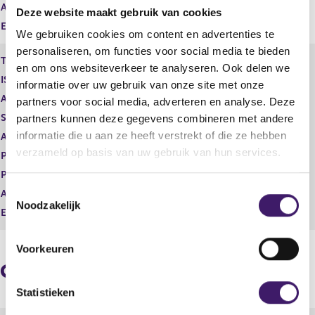
Aantal
47.326,00
Deze website maakt gebruik van cookies
Eenheid
EUR
We gebruiken cookies om content en advertenties te
personaliseren, om functies voor social media te bieden
Type instrument
Restricted shares
en om ons websiteverkeer te analyseren. Ook delen we
ISIN
informatie over uw gebruik van onze site met onze
Aard transactie
Vervreemding
partners voor social media, adverteren en analyse. Deze
Soort transactie
Omwisseling van soort effect
partners kunnen deze gegevens combineren met andere
informatie die u aan ze heeft verstrekt of die ze hebben
Aandelenoptie programma
Nee
verzameld op basis van uw gebruik van hun services.
Plaats van handel
OTC
Prijs
0,00
T
Aantal
11.889,00
Noodzakelijk
o
Eenheid
EUR
e
s
Voorkeuren
t
Geaggregeerde informatie
e
m
Statistieken
m