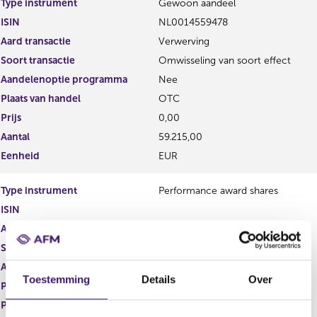
Type instrument
Gewoon aandeel
g
r
ISIN
NL0014559478
i
e
s
g
Aard transactie
Verwerving
t
i
Soort transactie
Omwisseling van soort effect
e
s
Aandelenoptie programma
Nee
r
t
r
e
Plaats van handel
OTC
e
r
Prijs
0,00
s
r
Aantal
59.215,00
u
e
l
s
Eenheid
EUR
t
u
a
l
Type instrument
Performance award shares
a
t
ISIN
t
a
a
Aard transactie
Vervreemding
t
Soort transactie
Omwisseling van soort effect
Aandelenoptie programma
Nee
Toestemming
Details
Over
Plaats van handel
OTC
Prijs
0,00