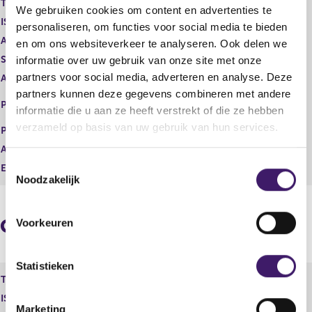
Type instrument
Gewoon aandeel
We gebruiken cookies om content en advertenties te
g
r
ISIN
BMG3602E1084
i
e
personaliseren, om functies voor social media te bieden
s
g
Aard transactie
Verwerving
en om ons websiteverkeer te analyseren. Ook delen we
t
i
Soort transactie
Verwerving
informatie over uw gebruik van onze site met onze
e
s
partners voor social media, adverteren en analyse. Deze
Aandelenoptie programma
Nee
r
t
partners kunnen deze gegevens combineren met andere
r
e
EURONEXT - EURONEXT
Plaats van handel
e
r
informatie die u aan ze heeft verstrekt of die ze hebben
AMSTERDAM
s
r
verzameld op basis van uw gebruik van hun services.
Prijs
0,00
u
e
Aantal
2.121,00
l
s
T
t
u
Eenheid
EUR
Noodzakelijk
a
l
o
a
t
e
t
a
s
a
Geaggregeerde informatie
Voorkeuren
t
t
e
m
Statistieken
Type instrument
Gewoon aandeel
m
ISIN
BMG3602E1084
i
Marketing