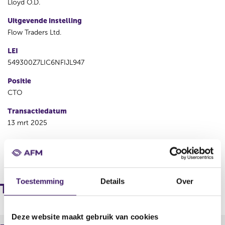
Lloyd O.D.
Uitgevende instelling
Flow Traders Ltd.
LEI
549300Z7LIC6NFIJL947
Positie
CTO
Transactiedatum
13 mrt 2025
V
V
o
o
r
l
Toestemming
Details
Over
i
g
Transacties
g
e
e
n
r
d
Deze website maakt gebruik van cookies
e
e