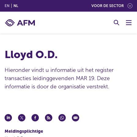
(ENGLISH)
(NEDERLANDS (NEDERLAND))
EN
NL
VOOR DE SECTOR
G
o
t
o
c
Lloyd O.D.
o
n
t
Hieronder vindt u informatie uit het register
e
transacties leidinggevenden MAR 19. Deze
n
informatie is door de organisatie verstrekt.
t
Meldingsplichtige