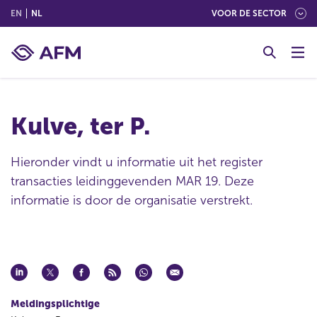
(ENGLISH)
(NEDERLANDS (NEDERLAND))
EN
NL
VOOR DE SECTOR
G
o
t
o
c
Kulve, ter P.
o
n
t
Hieronder vindt u informatie uit het register
e
transacties leidinggevenden MAR 19. Deze
n
informatie is door de organisatie verstrekt.
t
Meldingsplichtige