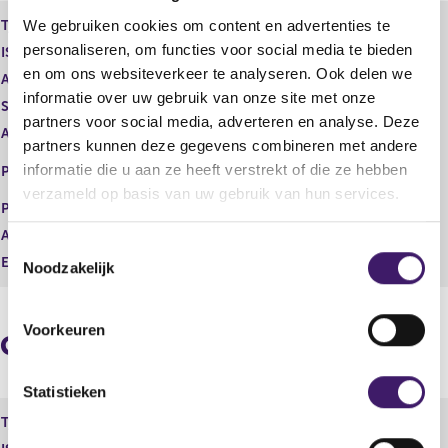
e
e
We gebruiken cookies om content en advertenties te
Type instrument
Gewoon aandeel
g
r
personaliseren, om functies voor social media te bieden
ISIN
GB00B10RZP78
i
e
en om ons websiteverkeer te analyseren. Ook delen we
s
g
Aard transactie
Verwerving
informatie over uw gebruik van onze site met onze
t
i
Soort transactie
Verwerving
e
s
partners voor social media, adverteren en analyse. Deze
Aandelenoptie programma
Nee
r
t
partners kunnen deze gegevens combineren met andere
r
e
EURONEXT - EURONEXT
informatie die u aan ze heeft verstrekt of die ze hebben
Plaats van handel
e
r
AMSTERDAM
verzameld op basis van uw gebruik van hun services.
s
r
Prijs
0,00
u
e
Aantal
10.793.376,00
l
s
T
t
u
Eenheid
EUR
Noodzakelijk
o
a
l
e
a
t
t
a
s
Voorkeuren
a
Geaggregeerde informatie
t
t
e
m
Statistieken
m
Type instrument
Gewoon aandeel
i