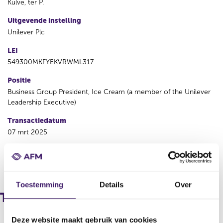
Kulve, ter P.
Uitgevende instelling
Unilever Plc
LEI
549300MKFYEKVRWML317
Positie
Business Group President, Ice Cream (a member of the Unilever
Leadership Executive)
Transactiedatum
07 mrt 2025
V
V
o
o
r
l
Toestemming
Details
Over
i
g
Transacties
g
e
e
n
Deze website maakt gebruik van cookies
r
d