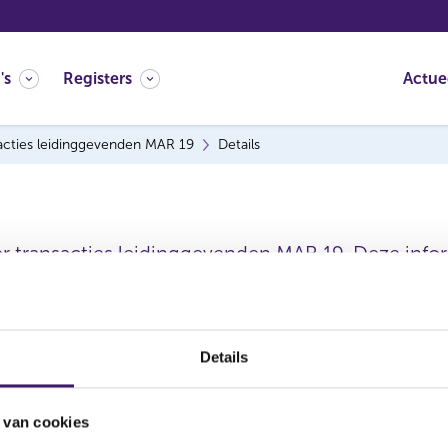
's
Registers
Actue
acties leidinggevenden MAR 19
Details
er transacties leidinggevenden MAR 19. Deze inform
Details
 van cookies