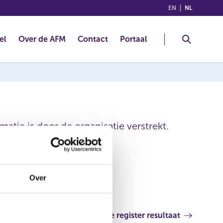
(ENGLISH)
(NEDERLA
EN
NL
el
Over de AFM
Contact
Portaal
atie is door de organisatie verstrekt.
Over
Volgende register resultaat