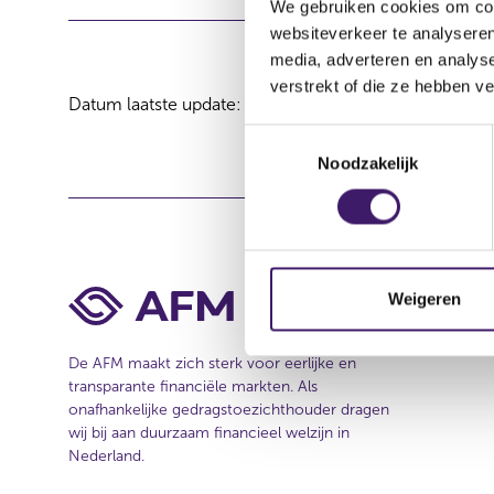
We gebruiken cookies om cont
websiteverkeer te analyseren
media, adverteren en analys
verstrekt of die ze hebben v
Datum laatste update: 08 augustus 2026
T
Noodzakelijk
o
e
s
t
e
m
Weigeren
m
i
De AFM maakt zich sterk voor eerlijke en
n
transparante financiële markten. Als
g
onafhankelijke gedragstoezichthouder dragen
s
wij bij aan duurzaam financieel welzijn in
s
Nederland.
e