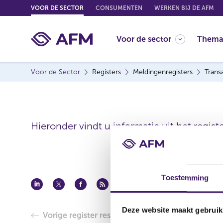
G
VOOR DE SECTOR
CONSUMENTEN
WERKEN BIJ DE AFM
o
t
Voor de sector
Thema
o
c
o
Voor de Sector
Registers
Meldingenregisters
Trans
n
t
e
n
t
Hieronder vindt u informatie uit het regist
Toestemming
Deze website maakt gebruik
Vorige register resultaat