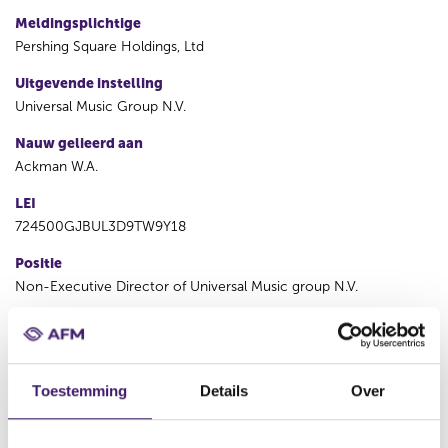
Meldingsplichtige
Pershing Square Holdings, Ltd
Uitgevende instelling
Universal Music Group N.V.
Nauw gelieerd aan
Ackman W.A.
LEI
724500GJBUL3D9TW9Y18
Positie
Non-Executive Director of Universal Music group N.V.
Transactiedatum
31 dec 2024
Toestemming
Details
Over
V
V
o
o