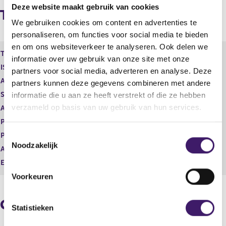
r
l
Deze website maakt gebruik van cookies
i
g
Transacties
g
e
We gebruiken cookies om content en advertenties te
e
n
personaliseren, om functies voor social media te bieden
r
d
en om ons websiteverkeer te analyseren. Ook delen we
e
e
Type instrument
Gewoon aandeel
informatie over uw gebruik van onze site met onze
g
r
ISIN
NL0015000IY2
i
e
partners voor social media, adverteren en analyse. Deze
s
g
Aard transactie
Verwerving
partners kunnen deze gegevens combineren met andere
t
i
Soort transactie
Verwerving
informatie die u aan ze heeft verstrekt of die ze hebben
e
s
verzameld op basis van uw gebruik van hun services.
Aandelenoptie programma
Nee
r
t
r
e
Plaats van handel
OTC
e
r
T
Prijs
0,00
s
r
Noodzakelijk
o
Aantal
10.624.789,00
u
e
e
l
s
Eenheid
EUR
s
t
u
Voorkeuren
a
l
t
a
t
e
Geaggregeerde informatie
t
a
m
Statistieken
a
m
t