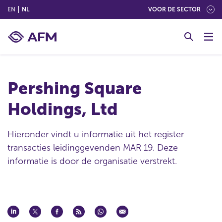
(ENGLISH)
(NEDERLANDS (NEDERLAND))
EN
NL
VOOR DE SECTOR
G
o
t
o
c
Pershing Square
o
n
Holdings, Ltd
t
e
n
Hieronder vindt u informatie uit het register
t
transacties leidinggevenden MAR 19. Deze
informatie is door de organisatie verstrekt.