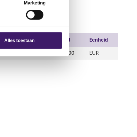
Marketing
del
Prijs
Aantal
Eenheid
Alles toestaan
E AG
37,90
1.140,00
EUR