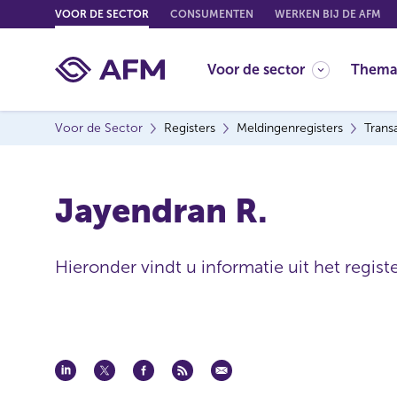
G
VOOR DE SECTOR
CONSUMENTEN
WERKEN BIJ DE AFM
o
t
Voor de sector
Thema
o
c
o
Voor de Sector
Registers
Meldingenregisters
Trans
n
t
e
Jayendran R.
n
t
Hieronder vindt u informatie uit het regist