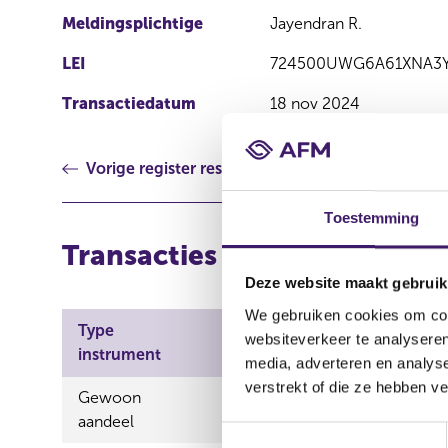
Meldingsplichtige
Jayendran R.
LEI
724500UWG6A61XNA3
Transactiedatum
18 nov 2024
Vorige register resultaat
Toestemming
Transacties
Deze website maakt gebruik
We gebruiken cookies om cont
Type
Aard
websiteverkeer te analyseren
ISIN
instrument
transactie
media, adverteren en analys
verstrekt of die ze hebben v
Gewoon
NL0012650360
Verwervin
aandeel
T