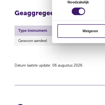
Noodzakelijk
o
e
Geaggregeerde informatie
s
t
e
m
Type instrument
ISIN
Aa
Weigeren
m
Gewoon aandeel
NL0012650360
Ve
i
n
g
s
s
Datum laatste update: 06 augustus 2026
e
l
e
c
t
i
e