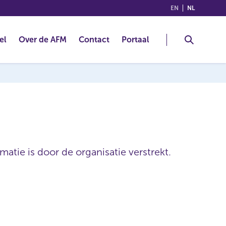
(ENGLISH)
(NEDERLA
EN
NL
el
Over de AFM
Contact
Portaal
atie is door de organisatie verstrekt.