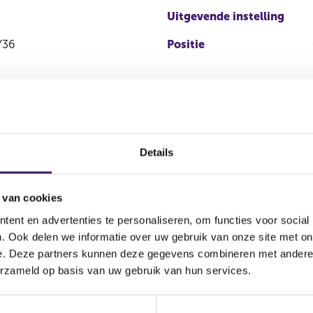
Uitgevende instelling
Y36
Positie
Details
 van cookies
ent en advertenties te personaliseren, om functies voor social
Soort
Aandelenoptie
. Ook delen we informatie over uw gebruik van onze site met on
Pla
transactie
programma
e. Deze partners kunnen deze gegevens combineren met andere i
erzameld op basis van uw gebruik van hun services.
WI
g
Koop
Nee
AG