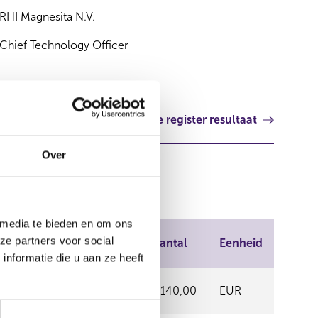
RHI Magnesita N.V.
Chief Technology Officer
Volgende register resultaat
Over
 media te bieden en om ons
ze partners voor social
ats van handel
Prijs
Aantal
Eenheid
nformatie die u aan ze heeft
ENER BOERSE
37,90
1.140,00
EUR