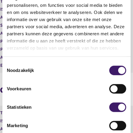
Type instrument
Gewoon aandeel
g
r
personaliseren, om functies voor social media te bieden
ISIN
NL0011872643
i
e
en om ons websiteverkeer te analyseren. Ook delen we
s
g
Aard transactie
Verwerving
informatie over uw gebruik van onze site met onze
t
i
Soort transactie
Verwerving
partners voor social media, adverteren en analyse. Deze
e
s
Aandelenoptie programma
Nee
partners kunnen deze gegevens combineren met andere
r
t
r
e
informatie die u aan ze heeft verstrekt of die ze hebben
Plaats van handel
OTC
e
r
verzameld op basis van uw gebruik van hun services.
Prijs
0,00
s
r
Aantal
52,00
u
e
T
l
s
Eenheid
EUR
Noodzakelijk
t
u
o
a
l
e
a
t
s
Geaggregeerde informatie
t
a
Voorkeuren
t
a
e
t
m
Statistieken
Type instrument
Gewoon aandeel
m
ISIN
NL0011872643
i
Marketing
n
Aard transactie
Verwerving