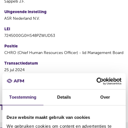
Sappelli J.F.
Uitgevende instelling
ASR Nederland N.V.
LEI
7245000G0HS48PZWUD53
Positie
CHRO (Chief Human Resources Officer) - lid Management Board
Transactiedatum
25 jul 2024
V
V
o
o
Toestemming
Details
Over
r
l
i
g
Transacties
g
e
e
n
Deze website maakt gebruik van cookies
r
d
We gebruiken cookies om content en advertenties te
e
e