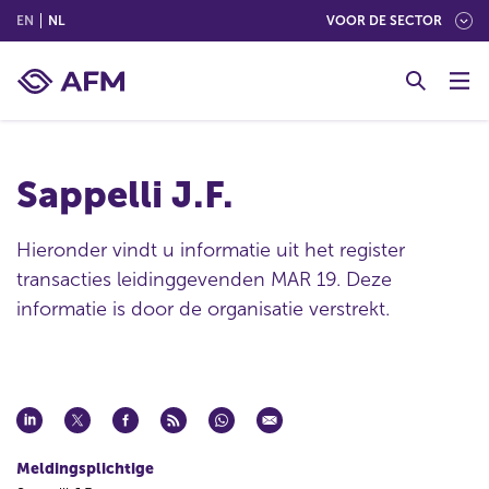
(ENGLISH)
(NEDERLANDS (NEDERLAND))
EN
NL
VOOR DE SECTOR
G
o
t
o
c
Sappelli J.F.
o
n
t
Hieronder vindt u informatie uit het register
e
transacties leidinggevenden MAR 19. Deze
n
informatie is door de organisatie verstrekt.
t
Meldingsplichtige