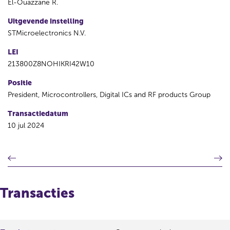
El-Ouazzane R.
Uitgevende instelling
STMicroelectronics N.V.
LEI
213800Z8NOHIKRI42W10
Positie
President, Microcontrollers, Digital ICs and RF products Group
Transactiedatum
10 jul 2024
V
V
o
o
r
l
i
g
Transacties
g
e
e
n
r
d
e
e