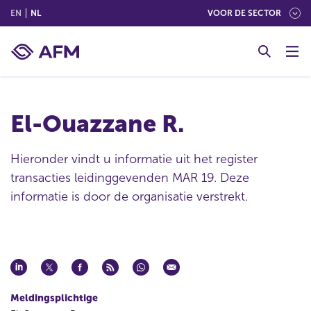
(ENGLISH)
(NEDERLANDS (NEDERLAND))
EN
NL
VOOR DE SECTOR
G
o
t
o
c
El-Ouazzane R.
o
n
t
Hieronder vindt u informatie uit het register
e
transacties leidinggevenden MAR 19. Deze
n
informatie is door de organisatie verstrekt.
t
Meldingsplichtige