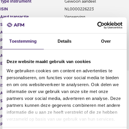
Type instrument
Gewoon aandeel
g
r
ISIN
NL0000226223
i
e
s
g
Aard transactie
Verwerving
t
i
Soort transactie
Dividend
e
s
Aandelenoptie programma
Nee
r
t
r
e
Plaats van handel
OTC
Toestemming
Details
Over
e
r
Prijs
0,00
s
r
Aantal
73,41
u
e
Deze website maakt gebruik van cookies
l
s
Eenheid
EUR
t
u
We gebruiken cookies om content en advertenties te
a
l
personaliseren, om functies voor social media te bieden
Type instrument
Gewoon aandeel
a
t
en om ons websiteverkeer te analyseren. Ook delen we
ISIN
US8610121027
t
a
informatie over uw gebruik van onze site met onze
a
Aard transactie
Verwerving
t
partners voor social media, adverteren en analyse. Deze
Soort transactie
Dividend
partners kunnen deze gegevens combineren met andere
Aandelenoptie programma
Nee
informatie die u aan ze heeft verstrekt of die ze hebben
Plaats van handel
OTC
verzameld op basis van uw gebruik van hun services.
Prijs
0,00