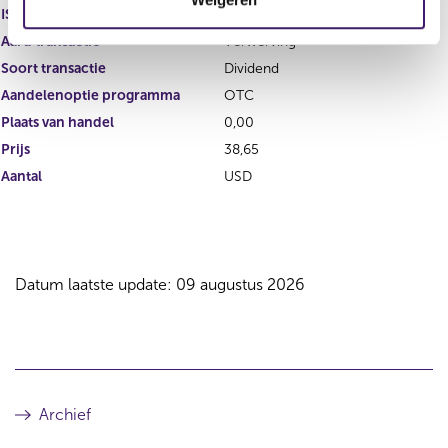
i
ISIN
US8610121027
e
Aard transactie
Verwerving
Soort transactie
Dividend
Aandelenoptie programma
OTC
Plaats van handel
0,00
Prijs
38,65
Aantal
USD
Datum laatste update: 09 augustus 2026
Archief