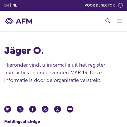
(ENGLISH)
(NEDERLANDS (NEDERLAND))
EN
NL
VOOR DE SECTOR
G
o
t
o
c
Jäger O.
o
n
t
Hieronder vindt u informatie uit het register
e
transacties leidinggevenden MAR 19. Deze
n
informatie is door de organisatie verstrekt.
t
Meldingsplichtige