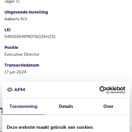
Jäger O.
Uitgevende instelling
Aalberts N.V.
LEI
549300EMP9DT6Q35HZ31
Positie
Executive Director
Transactiedatum
17 jun 2024
V
V
o
o
r
l
Toestemming
Details
Over
i
g
Transacties
g
e
e
n
r
d
Deze website maakt gebruik van cookies
e
e