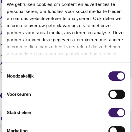
Type instrument
Gewoon aandeel
We gebruiken cookies om content en advertenties te
g
r
ISIN
NL0000852564
i
e
personaliseren, om functies voor social media te bieden
s
g
Aard transactie
Verwerving
en om ons websiteverkeer te analyseren. Ook delen we
t
i
Soort transactie
Verwerving
informatie over uw gebruik van onze site met onze
e
s
partners voor social media, adverteren en analyse. Deze
Aandelenoptie programma
Nee
r
t
partners kunnen deze gegevens combineren met andere
r
e
EURONEXT - EURONEXT
Plaats van handel
e
r
informatie die u aan ze heeft verstrekt of die ze hebben
AMSTERDAM
s
r
verzameld op basis van uw gebruik van hun services.
Prijs
0,00
u
e
Aantal
11.820,00
l
s
T
t
u
Eenheid
EUR
Noodzakelijk
a
l
o
a
t
e
t
a
s
a
Geaggregeerde informatie
Voorkeuren
t
t
e
m
Statistieken
Type instrument
Gewoon aandeel
m
ISIN
NL0000852564
i
Marketing