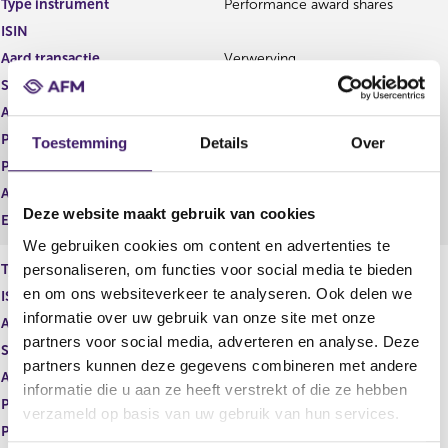
Type instrument
Performance award shares
g
r
ISIN
i
e
s
g
Aard transactie
Verwerving
t
i
Soort transactie
Dividend
e
s
Aandelenoptie programma
Nee
r
t
r
e
Plaats van handel
OTC
Toestemming
Details
Over
e
r
Prijs
0,00
s
r
Aantal
2.037,39
u
e
Deze website maakt gebruik van cookies
l
s
Eenheid
EUR
t
u
We gebruiken cookies om content en advertenties te
a
l
personaliseren, om functies voor social media te bieden
Type instrument
Restricted shares
a
t
en om ons websiteverkeer te analyseren. Ook delen we
ISIN
t
a
informatie over uw gebruik van onze site met onze
a
Aard transactie
Verwerving
t
partners voor social media, adverteren en analyse. Deze
Soort transactie
Dividend
partners kunnen deze gegevens combineren met andere
Aandelenoptie programma
Ja
informatie die u aan ze heeft verstrekt of die ze hebben
Plaats van handel
OTC
verzameld op basis van uw gebruik van hun services.
Prijs
0,00