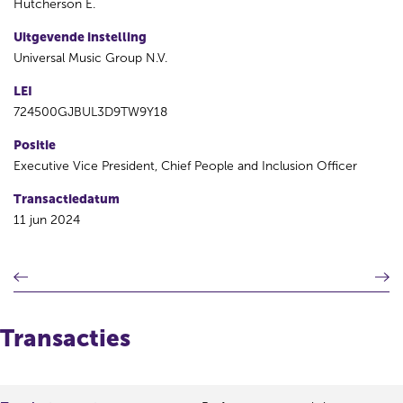
Hutcherson E.
Uitgevende instelling
Universal Music Group N.V.
LEI
724500GJBUL3D9TW9Y18
Positie
Executive Vice President, Chief People and Inclusion Officer
Transactiedatum
11 jun 2024
V
V
o
o
r
l
i
g
Transacties
g
e
e
n
r
d
e
e