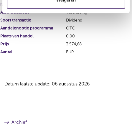
i
ISIN
e
Aard transactie
Verwerving
Soort transactie
Dividend
Aandelenoptie programma
OTC
Plaats van handel
0,00
Prijs
3.574,68
Aantal
EUR
Datum laatste update: 06 augustus 2026
Archief