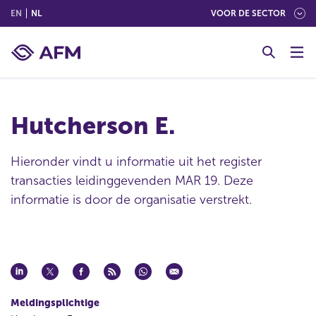
(ENGLISH)
(NEDERLANDS (NEDERLAND))
EN
NL
VOOR DE SECTOR
G
o
t
o
c
Hutcherson E.
o
n
t
Hieronder vindt u informatie uit het register
e
transacties leidinggevenden MAR 19. Deze
n
informatie is door de organisatie verstrekt.
t
Meldingsplichtige