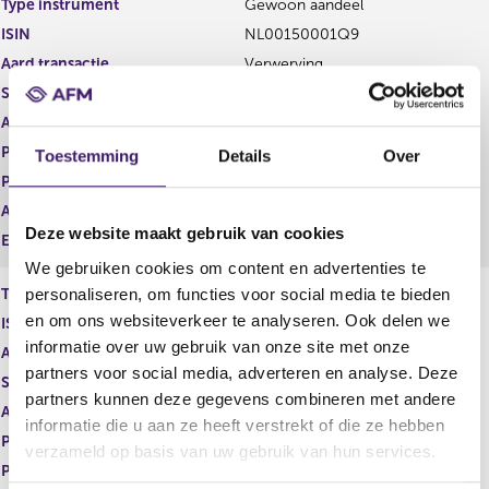
Type instrument
Gewoon aandeel
g
r
ISIN
NL00150001Q9
i
e
s
g
Aard transactie
Verwerving
t
i
Soort transactie
Omwisseling van soort effect
e
s
Aandelenoptie programma
Ja
r
t
r
e
Plaats van handel
OTC
Toestemming
Details
Over
e
r
Prijs
0,00
s
r
Aantal
78.750,00
u
e
Deze website maakt gebruik van cookies
l
s
Eenheid
EUR
t
u
We gebruiken cookies om content en advertenties te
a
l
personaliseren, om functies voor social media te bieden
Type instrument
Restricted shares
a
t
en om ons websiteverkeer te analyseren. Ook delen we
ISIN
t
a
informatie over uw gebruik van onze site met onze
a
Aard transactie
Vervreemding
t
partners voor social media, adverteren en analyse. Deze
Soort transactie
Omwisseling van soort effect
partners kunnen deze gegevens combineren met andere
Aandelenoptie programma
Ja
informatie die u aan ze heeft verstrekt of die ze hebben
Plaats van handel
OTC
verzameld op basis van uw gebruik van hun services.
Prijs
0,00