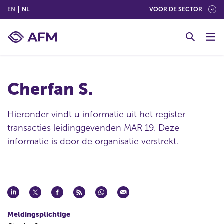
(ENGLISH)
(NEDERLANDS (NEDERLAND))
EN
NL
VOOR DE SECTOR
G
o
t
o
c
Cherfan S.
o
n
t
Hieronder vindt u informatie uit het register
e
transacties leidinggevenden MAR 19. Deze
n
informatie is door de organisatie verstrekt.
t
Meldingsplichtige