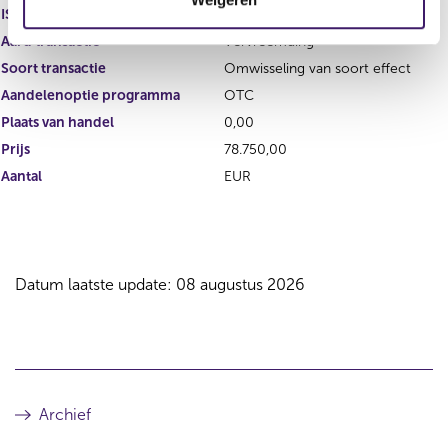
i
ISIN
e
Aard transactie
Vervreemding
Soort transactie
Omwisseling van soort effect
Aandelenoptie programma
OTC
Plaats van handel
0,00
Prijs
78.750,00
Aantal
EUR
Datum laatste update: 08 augustus 2026
Archief