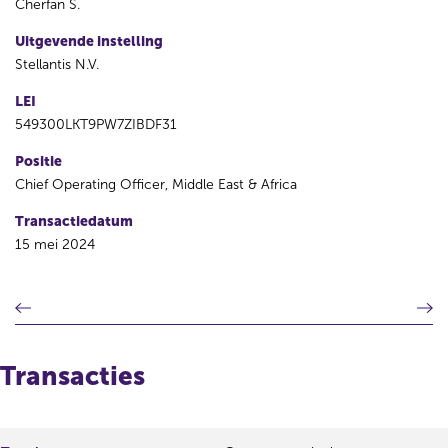
Cherfan S.
Uitgevende instelling
Stellantis N.V.
LEI
549300LKT9PW7ZIBDF31
Positie
Chief Operating Officer, Middle East & Africa
Transactiedatum
15 mei 2024
V
V
o
o
r
l
i
g
Transacties
g
e
e
n
r
d
e
e