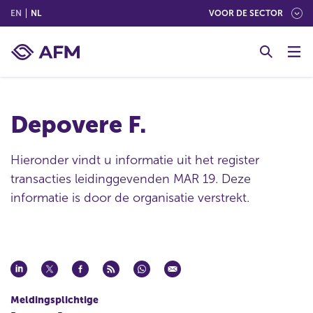
(ENGLISH)
(NEDERLANDS (NEDERLAND))
EN
NL
VOOR DE SECTOR
G
o
t
o
c
Depovere F.
o
n
t
Hieronder vindt u informatie uit het register
e
transacties leidinggevenden MAR 19. Deze
n
informatie is door de organisatie verstrekt.
t
Meldingsplichtige