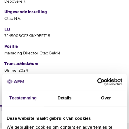
Depovere F.
Uitgevende instelling
Ctac N.V.
LEI
724500BGF3XIKX9EST18
Positie
Managing Director Ctac België
Transactiedatum
08 mei 2024
V
V
o
o
Toestemming
Details
Over
r
l
i
g
Transacties
g
e
e
n
Deze website maakt gebruik van cookies
r
d
We gebruiken cookies om content en advertenties te
e
e