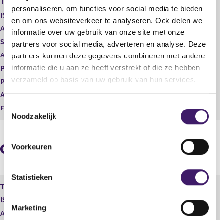
Type instrument
Gewoon aandeel
g
r
personaliseren, om functies voor social media te bieden
ISIN
i
e
en om ons websiteverkeer te analyseren. Ook delen we
s
g
Aard transactie
Verwerving
informatie over uw gebruik van onze site met onze
t
i
Soort transactie
Koop
partners voor social media, adverteren en analyse. Deze
e
s
Aandelenoptie programma
Nee
partners kunnen deze gegevens combineren met andere
r
t
r
e
informatie die u aan ze heeft verstrekt of die ze hebben
Plaats van handel
OTC
e
r
verzameld op basis van uw gebruik van hun services.
Prijs
3,05
s
r
Aantal
3.000,00
u
e
T
l
s
Eenheid
EUR
Noodzakelijk
t
u
o
a
l
e
a
t
s
Geaggregeerde informatie
t
a
Voorkeuren
t
a
e
t
m
Statistieken
Type instrument
Gewoon aandeel
m
ISIN
i
Marketing
n
Aard transactie
Verwerving