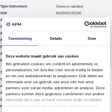
e
e
Type instrument
Gewoon aandeel
g
r
ISIN
NL0000235190
i
e
s
g
Aard transactie
Verwerving
t
i
Soort transactie
Koop
e
s
Aandelenoptie programma
Ja
r
t
Toestemming
Details
Over
r
e
Plaats van handel
EURONEXT - EURONEXT PARIS
e
r
Prijs
154,62
s
r
Aantal
3.306,00
u
e
Deze website maakt gebruik van cookies
l
s
Eenheid
EUR
We gebruiken cookies om content en advertenties te
t
u
a
l
personaliseren, om functies voor social media te bieden
Type instrument
Optie
a
t
en om ons websiteverkeer te analyseren. Ook delen we
ISIN
t
a
informatie over uw gebruik van onze site met onze
a
Aard transactie
Vervreemding
partners voor social media, adverteren en analyse. Deze
t
Soort transactie
Omwisseling i.v.m. uitoefening
partners kunnen deze gegevens combineren met andere
Aandelenoptie programma
Ja
informatie die u aan ze heeft verstrekt of die ze hebben
verzameld op basis van uw gebruik van hun services.
Plaats van handel
OTC