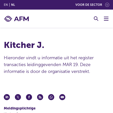
(ENGLISH)
(NEDERLANDS (NEDERLAND))
EN
NL
VOOR DE SECTOR
G
o
t
o
c
Kitcher J.
o
n
t
Hieronder vindt u informatie uit het register
e
transacties leidinggevenden MAR 19. Deze
n
informatie is door de organisatie verstrekt.
t
Meldingsplichtige