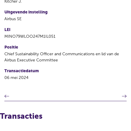
Kitcher J.
Uitgevende instelling
Airbus SE
LEI
MINO79WLOO247M1IL051
Positie
Chief Sustainability Officer and Communications en lid van de
Airbus Executive Committee
Transactiedatum
06 mei 2024
V
V
o
o
r
l
i
g
Transacties
g
e
e
n
r
d