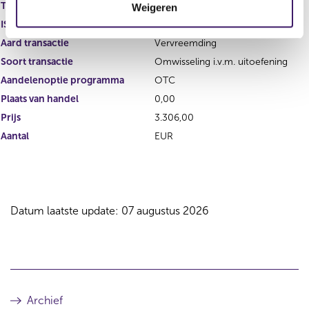
Type instrument
Optie
Weigeren
i
ISIN
e
Aard transactie
Vervreemding
Soort transactie
Omwisseling i.v.m. uitoefening
Aandelenoptie programma
OTC
Plaats van handel
0,00
Prijs
3.306,00
Aantal
EUR
Datum laatste update: 07 augustus 2026
Archief