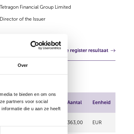
Tetragon Financial Group Limited
Director of the Issuer
Volgende register resultaat
Over
 media te bieden en om ons
Plaats van
ze partners voor social
Prijs
Aantal
Eenheid
handel
nformatie die u aan ze heeft
OTC
0,00
363,00
EUR