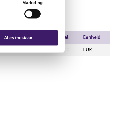
Marketing
 handel
Prijs
Aantal
Eenheid
Alles toestaan
0,00
363,00
EUR