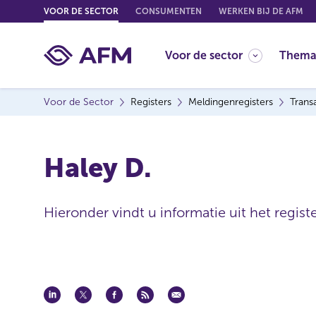
G
VOOR DE SECTOR
CONSUMENTEN
WERKEN BIJ DE AFM
o
t
Voor de sector
Thema
o
c
o
Voor de Sector
Registers
Meldingenregisters
Trans
n
t
e
Haley D.
n
t
Hieronder vindt u informatie uit het regist