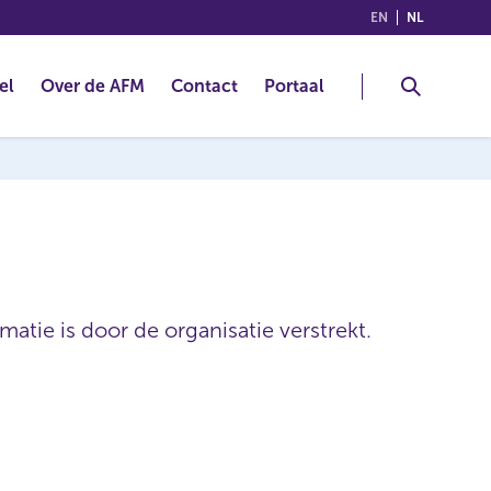
(ENGLISH)
(NEDERLA
EN
NL
el
Over de AFM
Contact
Portaal
atie is door de organisatie verstrekt.