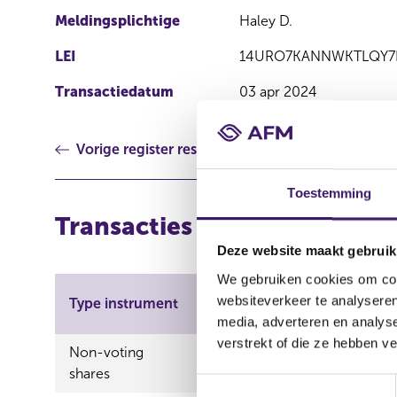
Meldingsplichtige
Haley D.
LEI
14URO7KANNWKTLQY7
Transactiedatum
03 apr 2024
Vorige register resultaat
Toestemming
Transacties
Deze website maakt gebruik
We gebruiken cookies om cont
Aard
websiteverkeer te analyseren
Type instrument
ISIN
transac
media, adverteren en analys
verstrekt of die ze hebben v
Non-voting
GG00B1RMC548
Verwer
shares
T