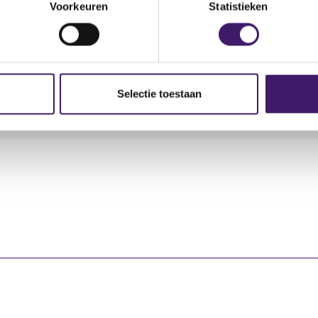
Voorkeuren
Statistieken
Aard transactie
Soort transactie
Plaats van
Selectie toestaan
Verwerving
Dividend
OTC