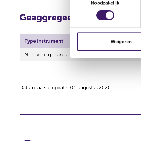
Noodzakelijk
o
e
Geaggregeerde informatie
s
t
e
m
Type instrument
ISIN
Weigeren
m
Non-voting shares
GG00B1RMC548
i
n
g
s
s
Datum laatste update: 06 augustus 2026
e
l
e
c
t
i
e