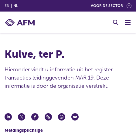
(ENGLISH)
(NEDERLANDS (NEDERLAND))
EN
NL
VOOR DE SECTOR
G
o
t
o
c
Kulve, ter P.
o
n
t
Hieronder vindt u informatie uit het register
e
transacties leidinggevenden MAR 19. Deze
n
informatie is door de organisatie verstrekt.
t
Meldingsplichtige