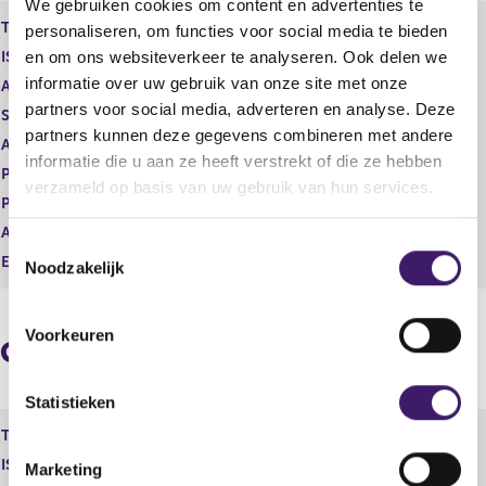
We gebruiken cookies om content en advertenties te
e
e
Type instrument
Gewoon aandeel
personaliseren, om functies voor social media te bieden
g
r
en om ons websiteverkeer te analyseren. Ook delen we
ISIN
GB00B10RZP78
i
e
informatie over uw gebruik van onze site met onze
s
g
Aard transactie
Verwerving
t
i
partners voor social media, adverteren en analyse. Deze
Soort transactie
Dividend
e
s
partners kunnen deze gegevens combineren met andere
Aandelenoptie programma
Nee
r
t
informatie die u aan ze heeft verstrekt of die ze hebben
r
e
Plaats van handel
LONDON STOCK EXCHANGE
verzameld op basis van uw gebruik van hun services.
e
r
Prijs
0,00
s
r
Aantal
306,66
u
e
T
l
s
Eenheid
GBP
Noodzakelijk
o
t
u
e
a
l
a
t
s
Voorkeuren
Geaggregeerde informatie
t
a
t
a
e
t
m
Statistieken
m
Type instrument
Gewoon aandeel
i
ISIN
GB00B10RZP78
Marketing
n