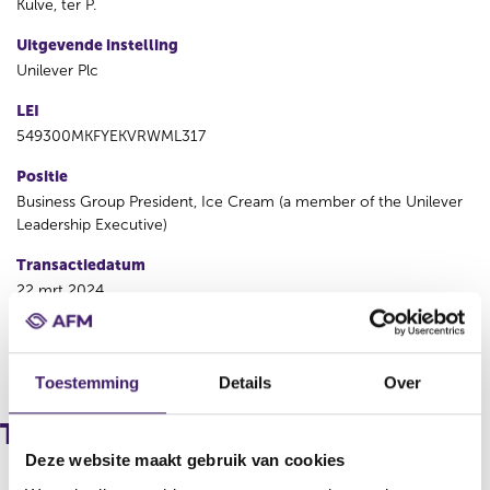
Kulve, ter P.
Uitgevende instelling
Unilever Plc
LEI
549300MKFYEKVRWML317
Positie
Business Group President, Ice Cream (a member of the Unilever
Leadership Executive)
Transactiedatum
22 mrt 2024
V
V
o
o
Toestemming
Details
Over
r
l
i
g
Transacties
g
e
Deze website maakt gebruik van cookies
e
n
r
d