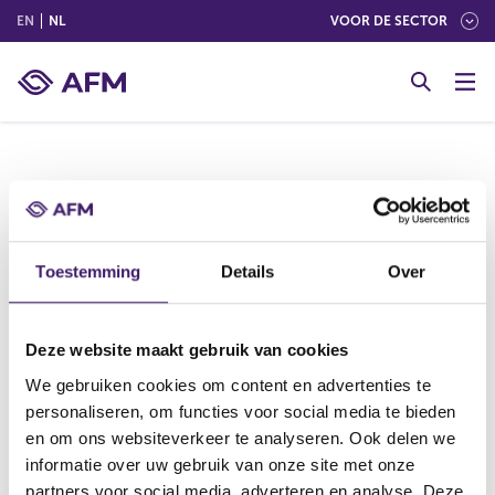
(ENGLISH)
(NEDERLANDS (NEDERLAND))
EN
NL
VOOR DE SECTOR
G
o
t
o
c
o
Hieronder vindt u informatie uit het register
n
transacties leidinggevenden MAR 19. Deze
t
informatie is door de organisatie verstrekt.
e
Toestemming
Details
Over
n
t
Deze website maakt gebruik van cookies
We gebruiken cookies om content en advertenties te
personaliseren, om functies voor social media te bieden
V
V
en om ons websiteverkeer te analyseren. Ook delen we
o
o
informatie over uw gebruik van onze site met onze
r
l
partners voor social media, adverteren en analyse. Deze