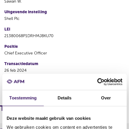
Sawan W.
Uitgevende instelling
Shell Plc
LEI
21380068P1DRHMJ8KU70
Positie
Chief Executive Officer
Transactiedatum
26 feb 2024
V
V
o
o
Toestemming
Details
Over
r
l
i
g
Transacties
g
e
e
n
Deze website maakt gebruik van cookies
r
d
We gebruiken cookies om content en advertenties te
e
e