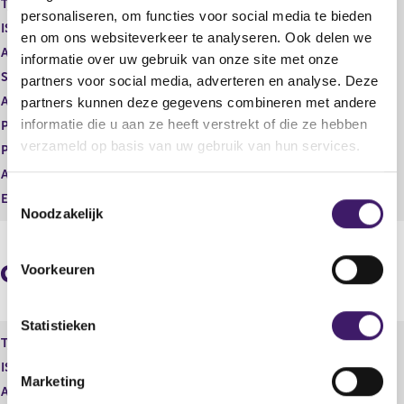
Type instrument
Gewoon aandeel
g
r
personaliseren, om functies voor social media te bieden
ISIN
GB00BP6MXD84
i
e
en om ons websiteverkeer te analyseren. Ook delen we
s
g
Aard transactie
Verwerving
informatie over uw gebruik van onze site met onze
t
i
Soort transactie
Verwerving
partners voor social media, adverteren en analyse. Deze
e
s
Aandelenoptie programma
Nee
partners kunnen deze gegevens combineren met andere
r
t
r
e
informatie die u aan ze heeft verstrekt of die ze hebben
Plaats van handel
OTC
e
r
verzameld op basis van uw gebruik van hun services.
Prijs
0,00
s
r
Aantal
28.796,00
u
e
T
l
s
Eenheid
GBP
Noodzakelijk
t
u
o
a
l
e
a
t
s
Geaggregeerde informatie
t
a
Voorkeuren
t
a
e
t
m
Statistieken
Type instrument
Gewoon aandeel
m
ISIN
GB00BP6MXD84
i
Marketing
n
Aard transactie
Verwerving