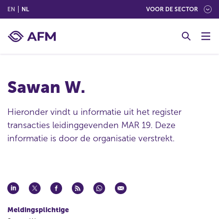
(ENGLISH)
(NEDERLANDS (NEDERLAND))
EN
NL
VOOR DE SECTOR
G
o
t
o
c
Sawan W.
o
n
t
Hieronder vindt u informatie uit het register
e
transacties leidinggevenden MAR 19. Deze
n
informatie is door de organisatie verstrekt.
t
Meldingsplichtige