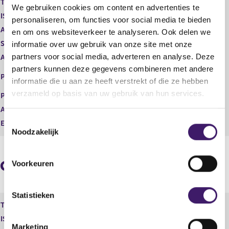
Type instrument
Gewoon aandeel
We gebruiken cookies om content en advertenties te
g
r
ISIN
GB00BP6MXD84
i
e
personaliseren, om functies voor social media te bieden
s
g
Aard transactie
Verwerving
en om ons websiteverkeer te analyseren. Ook delen we
t
i
Soort transactie
Dividend
informatie over uw gebruik van onze site met onze
e
s
partners voor social media, adverteren en analyse. Deze
Aandelenoptie programma
Nee
r
t
partners kunnen deze gegevens combineren met andere
r
e
EURONEXT - EURONEXT
Plaats van handel
e
r
informatie die u aan ze heeft verstrekt of die ze hebben
AMSTERDAM
s
r
verzameld op basis van uw gebruik van hun services.
Prijs
0,00
u
e
Aantal
1.174,00
l
s
T
t
u
Eenheid
EUR
Noodzakelijk
a
l
o
a
t
e
t
a
s
a
Geaggregeerde informatie
Voorkeuren
t
t
e
m
Statistieken
Type instrument
Gewoon aandeel
m
ISIN
GB00BP6MXD84
i
Marketing