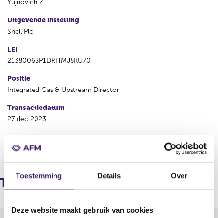
Yujnovich Z.
Uitgevende instelling
Shell Plc
LEI
21380068P1DRHMJ8KU70
Positie
Integrated Gas & Upstream Director
Transactiedatum
27 dec 2023
V
V
o
o
r
l
Toestemming
Details
Over
i
g
Transacties
g
e
e
n
r
d
Deze website maakt gebruik van cookies
e
e