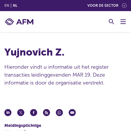
(ENGLISH)
(NEDERLANDS (NEDERLAND))
EN
NL
VOOR DE SECTOR
G
o
t
o
c
Yujnovich Z.
o
n
t
Hieronder vindt u informatie uit het register
e
transacties leidinggevenden MAR 19. Deze
n
informatie is door de organisatie verstrekt.
t
Meldingsplichtige