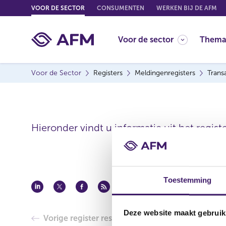
G
VOOR DE SECTOR
CONSUMENTEN
WERKEN BIJ DE AFM
o
t
Voor de sector
Thema
o
c
o
Voor de Sector
Registers
Meldingenregisters
Trans
n
t
e
n
t
Hieronder vindt u informatie uit het regist
Toestemming
Deze website maakt gebruik
Vorige register resultaat