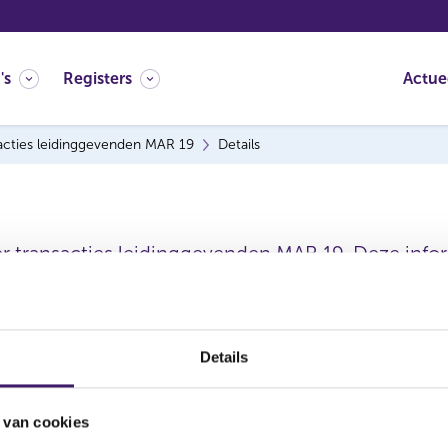
's
Registers
Actue
acties leidinggevenden MAR 19
Details
er transacties leidinggevenden MAR 19. Deze inform
Details
 van cookies