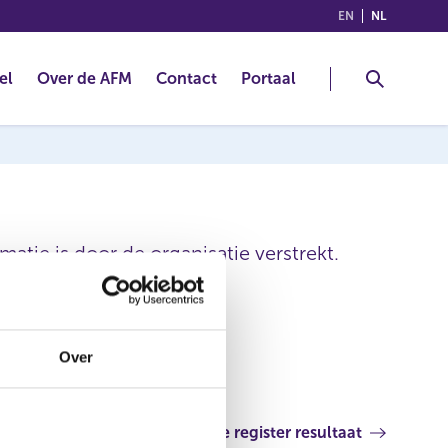
(ENGLISH)
(NEDERLA
EN
NL
el
Over de AFM
Contact
Portaal
atie is door de organisatie verstrekt.
Over
Volgende register resultaat