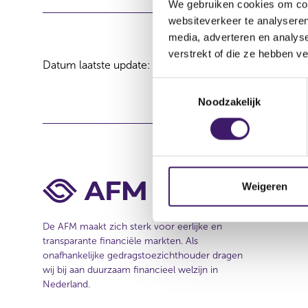
We gebruiken cookies om cont
websiteverkeer te analyseren
media, adverteren en analys
verstrekt of die ze hebben v
Datum laatste update: 07 augustus 2026
T
Noodzakelijk
o
e
s
t
e
m
Weigeren
m
i
De AFM maakt zich sterk voor eerlijke en
n
transparante financiële markten. Als
g
onafhankelijke gedragstoezichthouder dragen
s
wij bij aan duurzaam financieel welzijn in
s
Nederland.
e