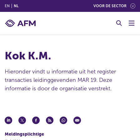
(ENGLISH)
(NEDERLANDS (NEDERLAND))
EN
NL
VOOR DE SECTOR
G
o
t
o
c
Kok K.M.
o
n
t
Hieronder vindt u informatie uit het register
e
transacties leidinggevenden MAR 19. Deze
n
informatie is door de organisatie verstrekt.
t
Meldingsplichtige