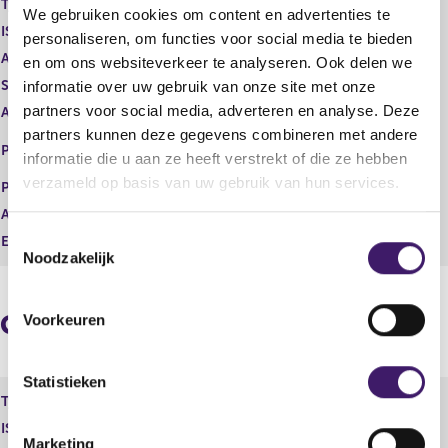
Type instrument
Gewoon aandeel
We gebruiken cookies om content en advertenties te
g
r
ISIN
NL0012866412
i
e
personaliseren, om functies voor social media te bieden
s
g
Aard transactie
Vervreemding
en om ons websiteverkeer te analyseren. Ook delen we
t
i
Soort transactie
Verkoop
informatie over uw gebruik van onze site met onze
e
s
partners voor social media, adverteren en analyse. Deze
Aandelenoptie programma
Nee
r
t
partners kunnen deze gegevens combineren met andere
r
e
EURONEXT - EURONEXT
Plaats van handel
e
r
informatie die u aan ze heeft verstrekt of die ze hebben
AMSTERDAM
s
r
verzameld op basis van uw gebruik van hun services.
Prijs
109,00
u
e
Aantal
3.000,00
l
s
T
t
u
Eenheid
EUR
Noodzakelijk
a
l
o
a
t
e
t
a
s
a
Geaggregeerde informatie
Voorkeuren
t
t
e
m
Statistieken
Type instrument
Gewoon aandeel
m
ISIN
NL0012866412
i
Marketing