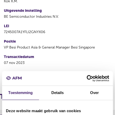
Kok K.M.
Uitgevende instelling
BE Semiconductor Industries N.V.
LEI
7245007A1YFLI2GNYX06
Positie
VP Besi Product Asia & General Manager Besi Singapore
Transactiedatum
07 nov 2023
V
V
o
o
r
l
Toestemming
Details
Over
i
g
Transacties
g
e
e
n
r
d
Deze website maakt gebruik van cookies
e
e