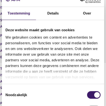
Type instrument
Gewoon aandeel
g
r
ISIN
GB00B10RZP78
i
e
Toestemming
Details
Over
s
g
Aard transactie
Verwerving
t
i
Soort transactie
Koop
e
s
Aandelenoptie programma
Nee
r
t
Deze website maakt gebruik van cookies
r
e
EURONEXT - EURONEXT
Plaats van handel
e
r
We gebruiken cookies om content en advertenties te
AMSTERDAM
s
r
personaliseren, om functies voor social media te bieden
Prijs
44,47
u
e
en om ons websiteverkeer te analyseren. Ook delen we
Aantal
1.680,00
l
s
informatie over uw gebruik van onze site met onze
t
u
Eenheid
EUR
partners voor social media, adverteren en analyse. Deze
a
l
a
t
partners kunnen deze gegevens combineren met andere
Type instrument
Gewoon aandeel
t
a
informatie die u aan ze heeft verstrekt of die ze hebben
ISIN
GB00B10RZP78
a
verzameld op basis van uw gebruik van hun services.
t
Aard transactie
Verwerving
Soort transactie
Koop
T
Aandelenoptie programma
Nee
Noodzakelijk
o
EURONEXT - EURONEXT
e
Plaats van handel
AMSTERDAM