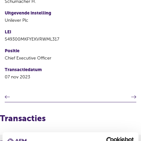
Schumacher H.
Uitgevende instelling
Unilever Plc
LEI
549300MKFYEKVRWML317
Positie
Chief Executive Officer
Transactiedatum
07 nov 2023
V
V
o
o
r
l
i
g
Transacties
g
e
e
n
r
d
e
e