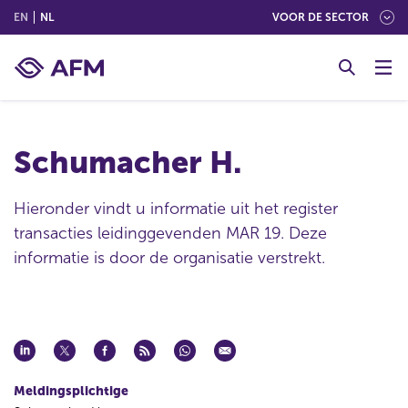
(ENGLISH)
(NEDERLANDS (NEDERLAND))
EN
NL
VOOR DE SECTOR
G
o
t
o
c
Schumacher H.
o
n
t
Hieronder vindt u informatie uit het register
e
transacties leidinggevenden MAR 19. Deze
n
informatie is door de organisatie verstrekt.
t
Meldingsplichtige