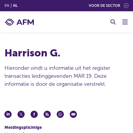
(ENGLISH)
(NEDERLANDS (NEDERLAND))
EN
NL
VOOR DE SECTOR
G
o
t
o
c
Harrison G.
o
n
t
Hieronder vindt u informatie uit het register
e
transacties leidinggevenden MAR 19. Deze
n
informatie is door de organisatie verstrekt.
t
Meldingsplichtige