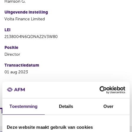
Harrison G.
Uitgevende instelling
Volta Finance Limited
LEI
2138004N6QDNAZ2V3W80
Positie
Director
Transactiedatum
01 aug 2023
V
V
o
o
r
l
Toestemming
Details
Over
i
g
Transacties
g
e
e
n
r
d
Deze website maakt gebruik van cookies
e
e