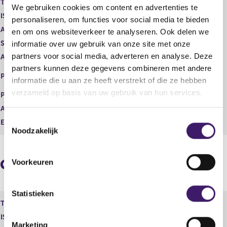
Type instrument
Gewoon aandeel
We gebruiken cookies om content en advertenties te
g
r
ISIN
GG00B1GHHH78
i
e
personaliseren, om functies voor social media te bieden
s
g
Aard transactie
Verwerving
en om ons websiteverkeer te analyseren. Ook delen we
t
i
Soort transactie
Koop
informatie over uw gebruik van onze site met onze
e
s
partners voor social media, adverteren en analyse. Deze
Aandelenoptie programma
Nee
r
t
partners kunnen deze gegevens combineren met andere
r
e
EURONEXT - EURONEXT
Plaats van handel
e
r
informatie die u aan ze heeft verstrekt of die ze hebben
AMSTERDAM
s
r
verzameld op basis van uw gebruik van hun services.
Prijs
5,14
u
e
Aantal
828,00
l
s
T
t
u
Eenheid
EUR
Noodzakelijk
a
l
o
a
t
e
t
a
s
a
Geaggregeerde informatie
Voorkeuren
t
t
e
m
Statistieken
Type instrument
Gewoon aandeel
m
ISIN
GG00B1GHHH78
i
Marketing