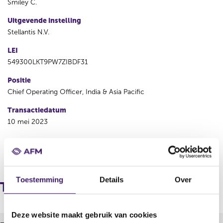
Smiley C.
Uitgevende instelling
Stellantis N.V.
LEI
549300LKT9PW7ZIBDF31
Positie
Chief Operating Officer, India & Asia Pacific
Transactiedatum
10 mei 2023
V
V
o
o
r
l
Toestemming
Details
Over
i
g
Transacties
g
e
e
n
r
d
Deze website maakt gebruik van cookies
e
e