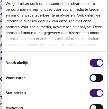
Type instrument
Gewoon aandeel
We gebruiken cookies om content en advertenties te
g
r
ISIN
NL00150001Q9
i
e
personaliseren, om functies voor social media te bieden
s
g
Aard transactie
Vervreemding
en om ons websiteverkeer te analyseren. Ook delen we
t
i
Soort transactie
Verkoop
informatie over uw gebruik van onze site met onze
e
s
partners voor social media, adverteren en analyse. Deze
Aandelenoptie programma
Nee
r
t
partners kunnen deze gegevens combineren met andere
r
e
NEW YORK STOCK EXCHANGE,
Plaats van handel
e
r
informatie die u aan ze heeft verstrekt of die ze hebben
INC.
s
r
verzameld op basis van uw gebruik van hun services.
Prijs
16,39
u
e
Aantal
9.926,00
l
s
T
t
u
Eenheid
USD
Noodzakelijk
a
l
o
a
t
e
t
a
s
a
Geaggregeerde informatie
Voorkeuren
t
t
e
m
Statistieken
Type instrument
Gewoon aandeel
m
ISIN
NL00150001Q9
i
Marketing