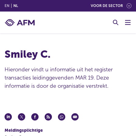
(ENGLISH)
(NEDERLANDS (NEDERLAND))
EN
NL
VOOR DE SECTOR
G
o
t
o
c
Smiley C.
o
n
t
Hieronder vindt u informatie uit het register
e
transacties leidinggevenden MAR 19. Deze
n
informatie is door de organisatie verstrekt.
t
Meldingsplichtige