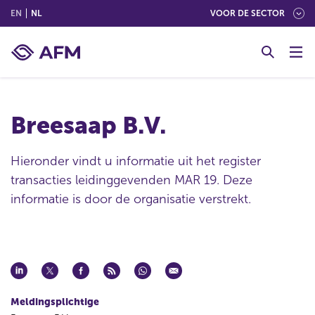
(ENGLISH)
(NEDERLANDS (NEDERLAND))
EN
NL
VOOR DE SECTOR
G
o
t
o
c
Breesaap B.V.
o
n
t
Hieronder vindt u informatie uit het register
e
transacties leidinggevenden MAR 19. Deze
n
informatie is door de organisatie verstrekt.
t
Meldingsplichtige