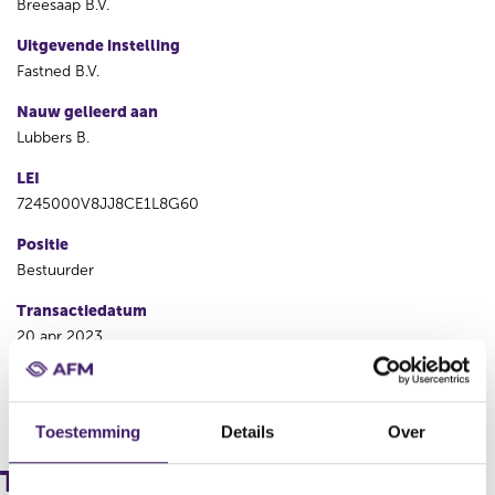
Breesaap B.V.
Uitgevende instelling
Fastned B.V.
Nauw gelieerd aan
Lubbers B.
LEI
7245000V8JJ8CE1L8G60
Positie
Bestuurder
Transactiedatum
20 apr 2023
V
V
o
o
Toestemming
Details
Over
r
l
i
g
Transacties
g
e