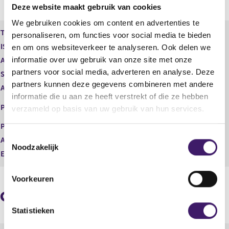
Deze website maakt gebruik van cookies
e
n
r
d
We gebruiken cookies om content en advertenties te
e
e
Type instrument
Depository Receipt
personaliseren, om functies voor social media te bieden
g
r
ISIN
NL0013654809
en om ons websiteverkeer te analyseren. Ook delen we
i
e
informatie over uw gebruik van onze site met onze
s
g
Aard transactie
Vervreemding
t
i
partners voor social media, adverteren en analyse. Deze
Soort transactie
Verkoop
e
s
partners kunnen deze gegevens combineren met andere
Aandelenoptie programma
Nee
r
t
informatie die u aan ze heeft verstrekt of die ze hebben
r
e
EURONEXT - EURONEXT
Plaats van handel
verzameld op basis van uw gebruik van hun services.
e
r
AMSTERDAM
s
r
Prijs
31,87
u
e
T
Aantal
280,00
l
s
Noodzakelijk
o
t
u
Eenheid
EUR
e
a
l
a
t
s
Voorkeuren
t
a
t
a
Geaggregeerde informatie
e
t
m
Statistieken
m