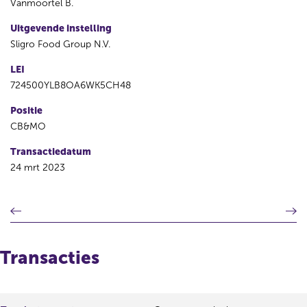
Vanmoortel B.
Uitgevende instelling
Sligro Food Group N.V.
LEI
724500YLB8OA6WK5CH48
Positie
CB&MO
Transactiedatum
24 mrt 2023
V
V
o
o
r
l
i
g
Transacties
g
e
e
n
r
d
e
e