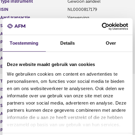
Type instrument
Gewoon aandeel
g
r
ISIN
NL0000817179
i
e
s
g
Aard transactie
Verwerving
t
i
Soort transactie
Koop
e
s
Aandelenoptie programma
Nee
r
t
r
e
Plaats van handel
OTC
Toestemming
Details
Over
e
r
Prijs
13,46
s
r
Aantal
1.797,00
u
e
Deze website maakt gebruik van cookies
l
s
Eenheid
EUR
t
u
We gebruiken cookies om content en advertenties te
a
l
personaliseren, om functies voor social media te bieden
Type instrument
Restricted shares
a
t
en om ons websiteverkeer te analyseren. Ook delen we
ISIN
NL0000817179
t
a
informatie over uw gebruik van onze site met onze
a
Aard transactie
Verwerving
t
partners voor social media, adverteren en analyse. Deze
Soort transactie
Verwerving
partners kunnen deze gegevens combineren met andere
Aandelenoptie programma
Nee
informatie die u aan ze heeft verstrekt of die ze hebben
Plaats van handel
OTC
verzameld op basis van uw gebruik van hun services.
Prijs
0,00