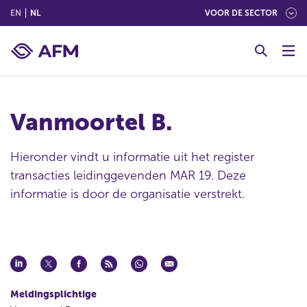
(ENGLISH)
(NEDERLANDS (NEDERLAND))
EN
NL
VOOR DE SECTOR
G
o
t
o
c
Vanmoortel B.
o
n
t
Hieronder vindt u informatie uit het register
e
transacties leidinggevenden MAR 19. Deze
n
informatie is door de organisatie verstrekt.
t
Meldingsplichtige