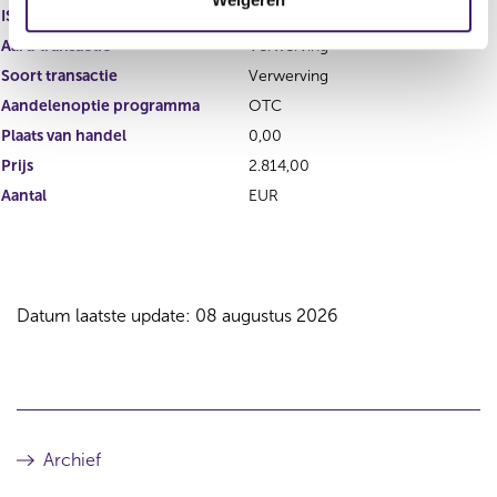
i
ISIN
NL0000817179
e
Aard transactie
Verwerving
Soort transactie
Verwerving
Aandelenoptie programma
OTC
Plaats van handel
0,00
Prijs
2.814,00
Aantal
EUR
Datum laatste update: 08 augustus 2026
Archief