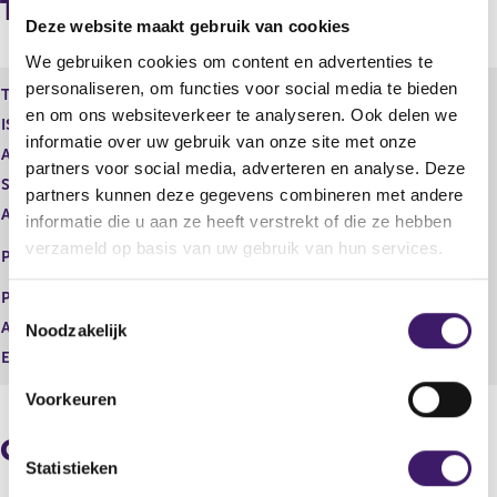
Transacties
g
e
Deze website maakt gebruik van cookies
e
n
We gebruiken cookies om content en advertenties te
r
d
e
e
personaliseren, om functies voor social media te bieden
Type instrument
Depository Receipt
g
r
en om ons websiteverkeer te analyseren. Ook delen we
ISIN
NL0013654809
i
e
informatie over uw gebruik van onze site met onze
s
g
Aard transactie
Vervreemding
partners voor social media, adverteren en analyse. Deze
t
i
Soort transactie
Verkoop
partners kunnen deze gegevens combineren met andere
e
s
Aandelenoptie programma
Nee
r
t
informatie die u aan ze heeft verstrekt of die ze hebben
r
e
EURONEXT - EURONEXT
verzameld op basis van uw gebruik van hun services.
Plaats van handel
e
r
AMSTERDAM
s
r
Prijs
38,01
T
u
e
Aantal
539,00
Noodzakelijk
l
s
o
t
u
Eenheid
EUR
e
a
l
s
a
t
Voorkeuren
t
t
a
e
a
Geaggregeerde informatie
t
m
Statistieken
m