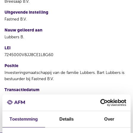
Breesaap B.V.
Uitgevende instelling
Fastned B.V.
Nauw gelieerd aan
Lubbers B.
LEI
7245000V8JJ8CE1L8G60
Positie
Investeringsmaatschappij van de familie Lubbers. Bart Lubbers is
bestuurder bij Fastned B.V.
Transactiedatum
09 feb 2023
V
V
Toestemming
Details
Over
o
o
r
l
i
g