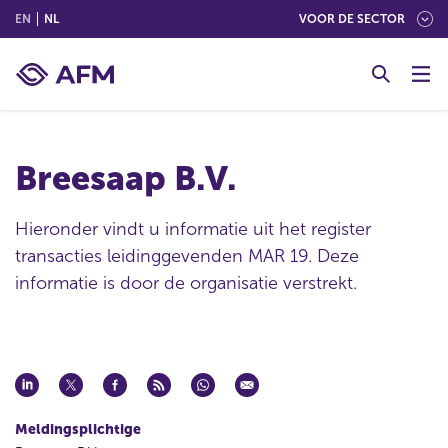
(ENGLISH)
(NEDERLANDS (NEDERLAND))
EN
NL
VOOR DE SECTOR
G
o
t
o
c
Breesaap B.V.
o
n
t
Hieronder vindt u informatie uit het register
e
transacties leidinggevenden MAR 19. Deze
n
informatie is door de organisatie verstrekt.
t
Meldingsplichtige