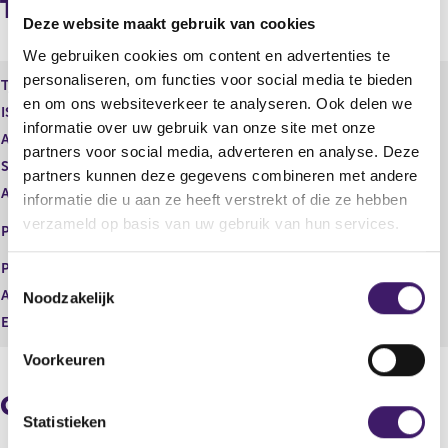
Transacties
g
e
Deze website maakt gebruik van cookies
e
n
We gebruiken cookies om content en advertenties te
r
d
e
e
personaliseren, om functies voor social media te bieden
Type instrument
Depository Receipt
g
r
en om ons websiteverkeer te analyseren. Ook delen we
ISIN
NL0013654809
i
e
informatie over uw gebruik van onze site met onze
s
g
Aard transactie
Vervreemding
partners voor social media, adverteren en analyse. Deze
t
i
Soort transactie
Verkoop
partners kunnen deze gegevens combineren met andere
e
s
Aandelenoptie programma
Nee
r
t
informatie die u aan ze heeft verstrekt of die ze hebben
r
e
EURONEXT - EURONEXT
verzameld op basis van uw gebruik van hun services.
Plaats van handel
e
r
AMSTERDAM
s
r
Prijs
37,83
T
u
e
Aantal
506,00
Noodzakelijk
l
s
o
t
u
Eenheid
EUR
e
a
l
s
a
t
Voorkeuren
t
t
a
e
a
Geaggregeerde informatie
t
m
Statistieken
m