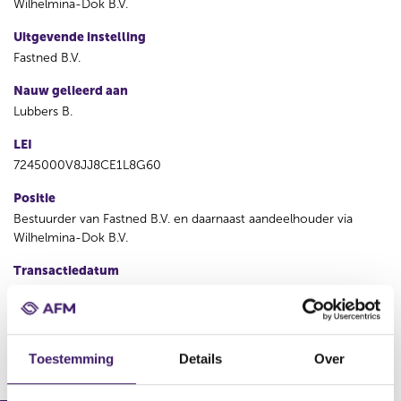
Wilhelmina-Dok B.V.
Uitgevende instelling
Fastned B.V.
Nauw gelieerd aan
Lubbers B.
LEI
7245000V8JJ8CE1L8G60
Positie
Bestuurder van Fastned B.V. en daarnaast aandeelhouder via
Wilhelmina-Dok B.V.
Transactiedatum
01 feb 2023
V
V
Toestemming
Details
Over
o
o
r
l
i
g