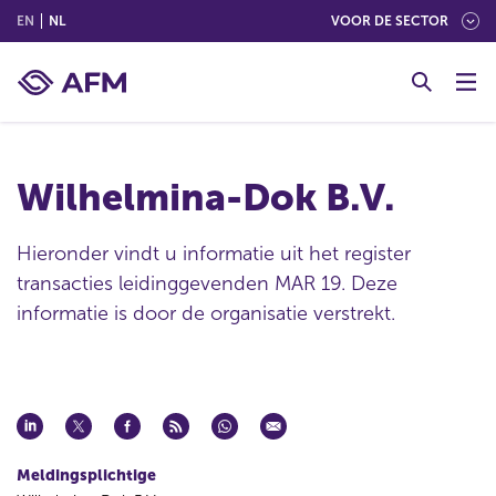
(ENGLISH)
(NEDERLANDS (NEDERLAND))
EN
NL
VOOR DE SECTOR
G
o
t
o
c
Wilhelmina-Dok B.V.
o
n
t
Hieronder vindt u informatie uit het register
e
transacties leidinggevenden MAR 19. Deze
n
informatie is door de organisatie verstrekt.
t
Meldingsplichtige