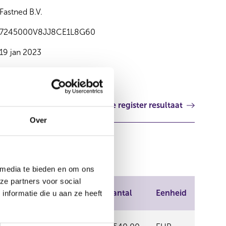
Fastned B.V.
7245000V8JJ8CE1L8G60
19 jan 2023
Volgende register resultaat
Over
 media te bieden en om ons
ze partners voor social
handel
Prijs
Aantal
Eenheid
nformatie die u aan ze heeft
- EURONEXT