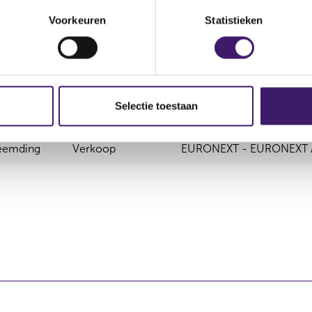
ing
Verkoop
Nee
AMSTERDA
Voorkeuren
Statistieken
Selectie toestaan
transactie
Soort transactie
Plaats van handel
eemding
Verkoop
EURONEXT - EURONEXT