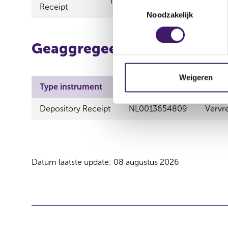
NL0013654809
Vervreemd
T
Receipt
Noodzakelijk
o
e
s
Geaggregeerde informatie
t
e
m
Weigeren
Type instrument
ISIN
Aard 
m
i
Depository Receipt
NL0013654809
Vervr
n
g
s
s
e
Datum laatste update: 08 augustus 2026
l
e
c
t
i