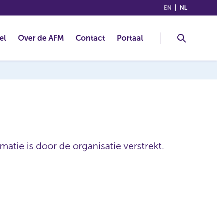
(ENGLISH)
(NEDERLA
EN
NL
el
Over de AFM
Contact
Portaal
atie is door de organisatie verstrekt.