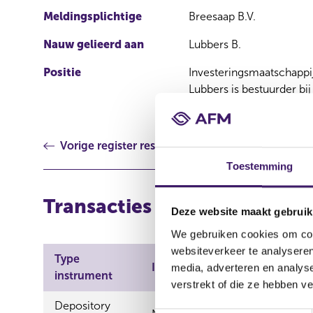
Meldingsplichtige
Breesaap B.V.
Nauw gelieerd aan
Lubbers B.
Positie
Investeringsmaatschappij
Lubbers is bestuurder bij
Vorige register resultaat
Toestemming
Transacties
Deze website maakt gebruik
We gebruiken cookies om cont
websiteverkeer te analyseren
Type
Aard
ISIN
media, adverteren en analys
instrument
transactie
verstrekt of die ze hebben v
Depository