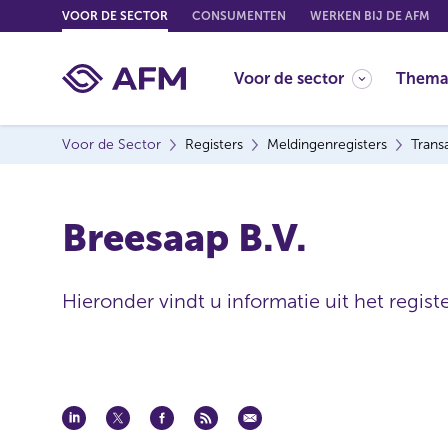
G
VOOR DE SECTOR
CONSUMENTEN
WERKEN BIJ DE AFM
o
t
Voor de sector
Thema
o
c
o
Voor de Sector
Registers
Meldingenregisters
Trans
n
t
e
Breesaap B.V.
n
t
Hieronder vindt u informatie uit het regist