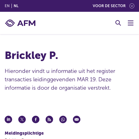
(ENGLISH)
(NEDERLANDS (NEDERLAND))
EN
NL
VOOR DE SECTOR
G
o
t
o
c
Brickley P.
o
n
t
Hieronder vindt u informatie uit het register
e
transacties leidinggevenden MAR 19. Deze
n
informatie is door de organisatie verstrekt.
t
Meldingsplichtige