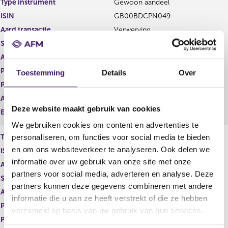
Type instrument
Gewoon aandeel
g
r
ISIN
GB00BDCPN049
i
e
s
g
Aard transactie
Verwerving
t
i
Soort transactie
Koop
e
s
Aandelenoptie programma
Nee
r
t
r
e
Plaats van handel
NASDAQ - ALL MARKETS
Toestemming
Details
Over
e
r
Prijs
56,07
s
r
Aantal
3,00
u
e
Deze website maakt gebruik van cookies
l
s
Eenheid
USD
t
u
We gebruiken cookies om content en advertenties te
a
l
personaliseren, om functies voor social media te bieden
Type instrument
Gewoon aandeel
a
t
en om ons websiteverkeer te analyseren. Ook delen we
ISIN
GB00BDCPN049
t
a
informatie over uw gebruik van onze site met onze
a
Aard transactie
Verwerving
t
partners voor social media, adverteren en analyse. Deze
Soort transactie
Verwerving
partners kunnen deze gegevens combineren met andere
Aandelenoptie programma
Nee
informatie die u aan ze heeft verstrekt of die ze hebben
Plaats van handel
NASDAQ - ALL MARKETS
verzameld op basis van uw gebruik van hun services.
Prijs
0,00