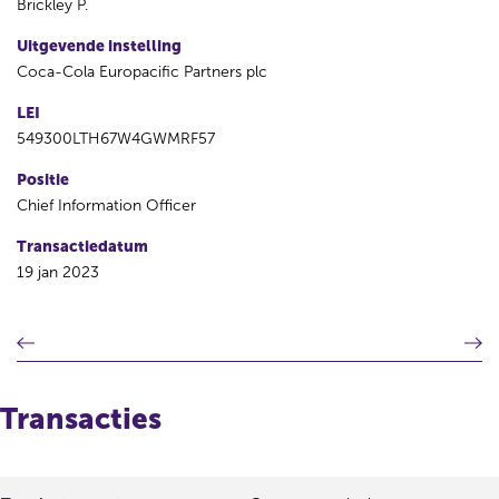
Brickley P.
Uitgevende instelling
Coca-Cola Europacific Partners plc
LEI
549300LTH67W4GWMRF57
Positie
Chief Information Officer
Transactiedatum
19 jan 2023
V
V
o
o
r
l
i
g
Transacties
g
e
e
n
r
d
e
e