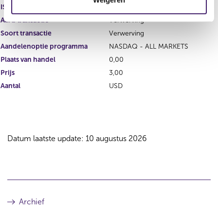
i
ISIN
GB00BDCPN049
e
Aard transactie
Verwerving
Soort transactie
Verwerving
Aandelenoptie programma
NASDAQ - ALL MARKETS
Plaats van handel
0,00
Prijs
3,00
Aantal
USD
Datum laatste update: 10 augustus 2026
Archief