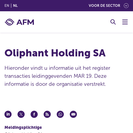
(ENGLISH)
(NEDERLANDS (NEDERLAND))
EN
NL
VOOR DE SECTOR
G
o
t
o
c
Oliphant Holding SA
o
n
t
Hieronder vindt u informatie uit het register
e
transacties leidinggevenden MAR 19. Deze
n
informatie is door de organisatie verstrekt.
t
Meldingsplichtige