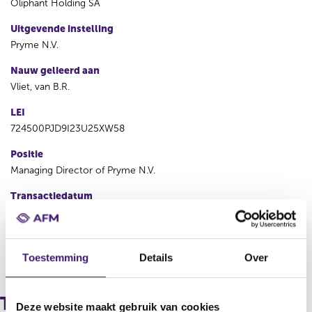
Oliphant Holding SA
Uitgevende instelling
Pryme N.V.
Nauw gelieerd aan
Vliet, van B.R.
LEI
724500PJD9I23U25XW58
Positie
Managing Director of Pryme N.V.
Transactiedatum
08 nov 2022
V
V
Toestemming
Details
Over
o
o
r
l
i
g
Transacties
Deze website maakt gebruik van cookies
g
e