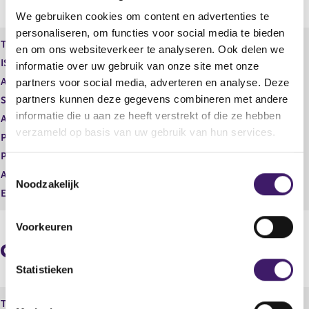
e
n
We gebruiken cookies om content en advertenties te
r
d
personaliseren, om functies voor social media te bieden
e
e
Type instrument
Gewoon aandeel
en om ons websiteverkeer te analyseren. Ook delen we
g
r
ISIN
NL00150005Z1
informatie over uw gebruik van onze site met onze
i
e
s
g
Aard transactie
Vervreemding
partners voor social media, adverteren en analyse. Deze
t
i
partners kunnen deze gegevens combineren met andere
Soort transactie
Verkoop
e
s
informatie die u aan ze heeft verstrekt of die ze hebben
Aandelenoptie programma
Nee
r
t
verzameld op basis van uw gebruik van hun services.
r
e
Plaats van handel
OTC
e
r
Prijs
7,42
s
r
T
Aantal
3.000.000,00
u
e
Noodzakelijk
o
l
s
Eenheid
NOK
e
t
u
a
l
s
Voorkeuren
a
t
t
Geaggregeerde informatie
t
a
e
a
m
Statistieken
t
m
i
Type instrument
Gewoon aandeel