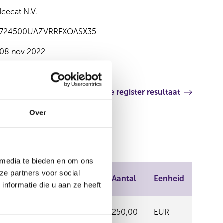
Icecat N.V.
724500UAZVRRFXOASX35
08 nov 2022
Volgende register resultaat
Over
 media te bieden en om ons
Plaats van
ze partners voor social
Prijs
Aantal
Eenheid
handel
nformatie die u aan ze heeft
NPEX
8,35
250,00
EUR