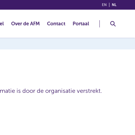
(ENGLISH)
(NEDERLA
EN
NL
el
Over de AFM
Contact
Portaal
atie is door de organisatie verstrekt.