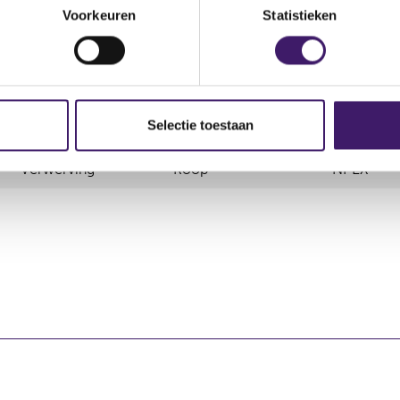
Voorkeuren
Statistieken
Selectie toestaan
Aard transactie
Soort transactie
Plaats va
Verwerving
Koop
NPEX