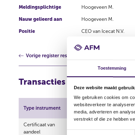
Meldingsplichtige
Hoogeveen M.
Nauw gelieerd aan
Hoogeveen M.
Positie
CEO van Icecat N.V.
Vorige register resultaat
Toestemming
Transacties
Deze website maakt gebruik
We gebruiken cookies om cont
Aard
websiteverkeer te analyseren
Type instrument
ISIN
transa
media, adverteren en analys
verstrekt of die ze hebben v
Certificaat van
NL0012751226
Verwe
aandeel
T