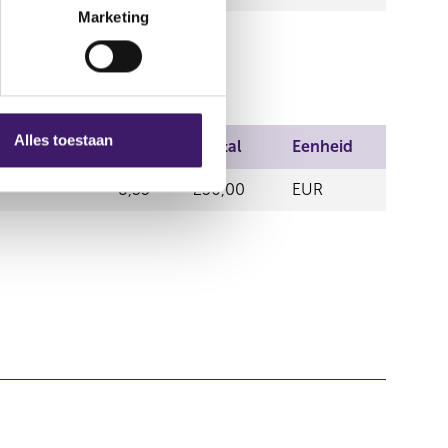
Marketing
Alles toestaan
n handel
Prijs
Aantal
Eenheid
8,35
250,00
EUR