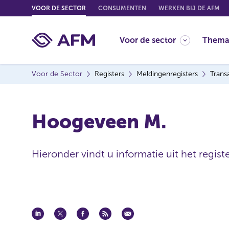
G
VOOR DE SECTOR
CONSUMENTEN
WERKEN BIJ DE AFM
o
t
Voor de sector
Thema
o
c
o
Voor de Sector
Registers
Meldingenregisters
Trans
n
t
e
Hoogeveen M.
n
t
Hieronder vindt u informatie uit het regist