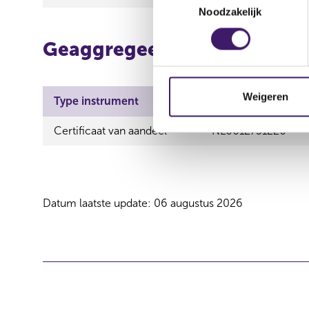
Noodzakelijk
o
e
Geaggregeerde informatie
s
t
e
m
Weigeren
Type instrument
ISIN
m
i
Certificaat van aandeel
NL0012751226
n
g
s
s
Datum laatste update: 06 augustus 2026
e
l
e
c
t
i