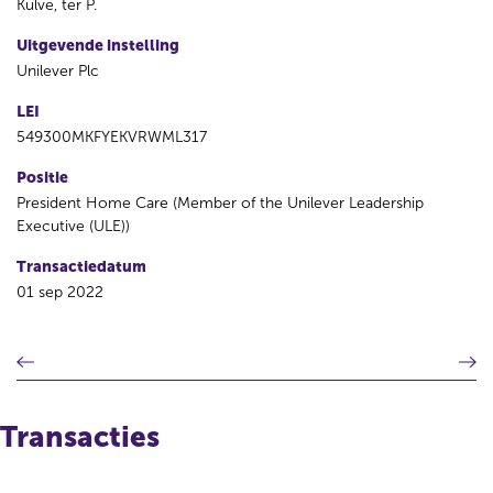
Kulve, ter P.
Uitgevende instelling
Unilever Plc
LEI
549300MKFYEKVRWML317
Positie
President Home Care (Member of the Unilever Leadership
Executive (ULE))
Transactiedatum
01 sep 2022
V
V
o
o
r
l
i
g
Transacties
g
e
e
n
r
d