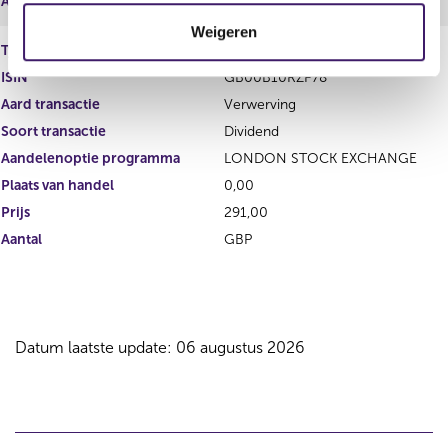
Aantal
EUR
t
Weigeren
i
Type instrument
Gewoon aandeel
e
ISIN
GB00B10RZP78
Aard transactie
Verwerving
Soort transactie
Dividend
Aandelenoptie programma
LONDON STOCK EXCHANGE
Plaats van handel
0,00
Prijs
291,00
Aantal
GBP
Datum laatste update: 06 augustus 2026