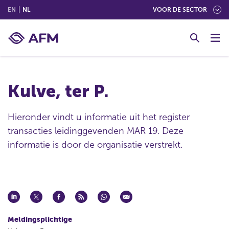
(ENGLISH)
(NEDERLANDS (NEDERLAND))
EN
NL
VOOR DE SECTOR
G
o
t
o
c
Kulve, ter P.
o
n
t
Hieronder vindt u informatie uit het register
e
transacties leidinggevenden MAR 19. Deze
n
informatie is door de organisatie verstrekt.
t
Meldingsplichtige