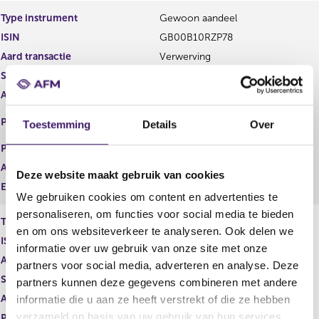
e
e
Type instrument
Gewoon aandeel
g
r
ISIN
GB00B10RZP78
i
e
s
g
Aard transactie
Verwerving
t
i
Soort transactie
Dividend
e
s
Aandelenoptie programma
Nee
r
t
r
e
EURONEXT - EURONEXT
Plaats van handel
Toestemming
Details
Over
e
r
AMSTERDAM
s
r
Prijs
0,00
u
e
Aantal
174,00
l
s
Deze website maakt gebruik van cookies
t
u
Eenheid
EUR
We gebruiken cookies om content en advertenties te
a
l
a
t
personaliseren, om functies voor social media te bieden
Type instrument
Gewoon aandeel
t
a
en om ons websiteverkeer te analyseren. Ook delen we
ISIN
GB00B10RZP78
a
informatie over uw gebruik van onze site met onze
t
Aard transactie
Verwerving
partners voor social media, adverteren en analyse. Deze
Soort transactie
Dividend
partners kunnen deze gegevens combineren met andere
Aandelenoptie programma
Nee
informatie die u aan ze heeft verstrekt of die ze hebben
verzameld op basis van uw gebruik van hun services.
Plaats van handel
LONDON STOCK EXCHANGE