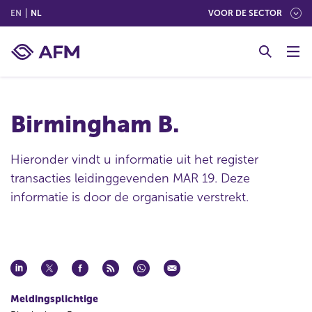
(ENGLISH)
(NEDERLANDS (NEDERLAND))
EN
NL
VOOR DE SECTOR
G
o
t
o
c
Birmingham B.
o
n
t
Hieronder vindt u informatie uit het register
e
transacties leidinggevenden MAR 19. Deze
n
informatie is door de organisatie verstrekt.
t
Meldingsplichtige