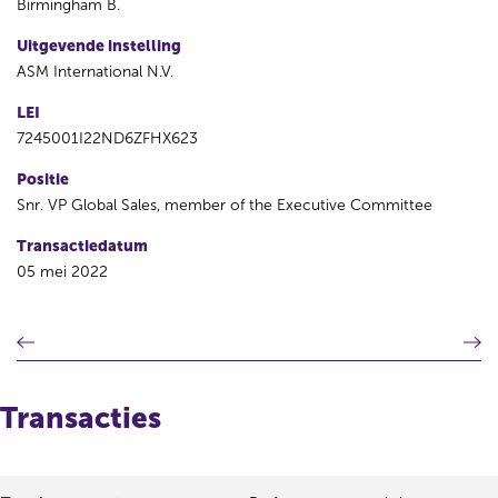
Birmingham B.
Uitgevende instelling
ASM International N.V.
LEI
7245001I22ND6ZFHX623
Positie
Snr. VP Global Sales, member of the Executive Committee
Transactiedatum
05 mei 2022
V
V
o
o
r
l
i
g
Transacties
g
e
e
n
r
d
e
e