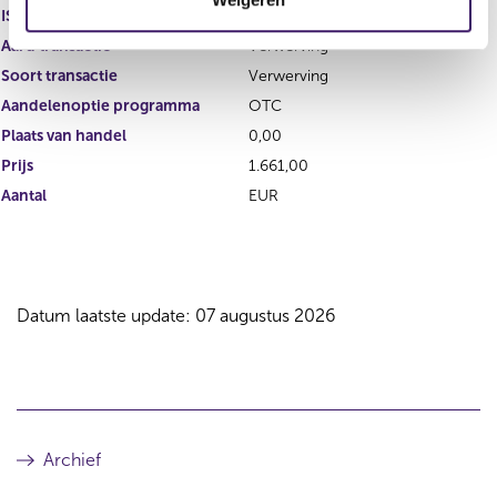
i
ISIN
e
Aard transactie
Verwerving
Soort transactie
Verwerving
Aandelenoptie programma
OTC
Plaats van handel
0,00
Prijs
1.661,00
Aantal
EUR
Datum laatste update: 07 augustus 2026
Archief