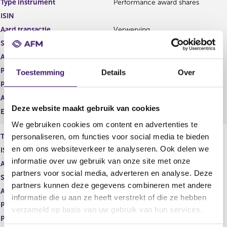
Type instrument
Performance award shares
g
r
ISIN
i
e
s
g
Aard transactie
Verwerving
t
i
Soort transactie
Verwerving
e
s
Aandelenoptie programma
Nee
r
t
r
e
Plaats van handel
OTC
Toestemming
Details
Over
e
r
Prijs
0,00
s
r
Aantal
1.095,00
u
e
Deze website maakt gebruik van cookies
l
s
Eenheid
EUR
t
u
We gebruiken cookies om content en advertenties te
a
l
personaliseren, om functies voor social media te bieden
Type instrument
Restricted share rights
a
t
en om ons websiteverkeer te analyseren. Ook delen we
ISIN
t
a
informatie over uw gebruik van onze site met onze
a
Aard transactie
Verwerving
t
partners voor social media, adverteren en analyse. Deze
Soort transactie
Verwerving
partners kunnen deze gegevens combineren met andere
Aandelenoptie programma
Nee
informatie die u aan ze heeft verstrekt of die ze hebben
Plaats van handel
OTC
verzameld op basis van uw gebruik van hun services.
Prijs
0,00