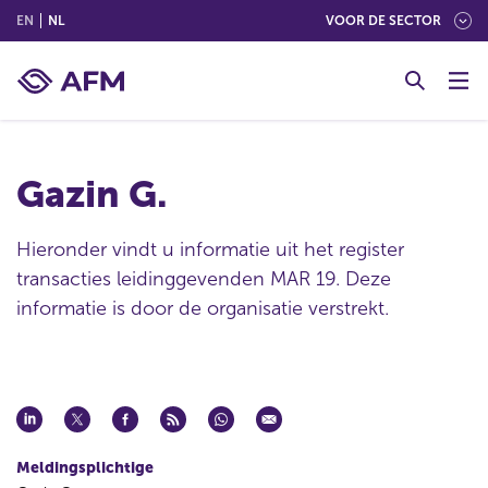
(ENGLISH)
(NEDERLANDS (NEDERLAND))
EN
NL
VOOR DE SECTOR
G
o
t
o
c
Gazin G.
o
n
t
Hieronder vindt u informatie uit het register
e
transacties leidinggevenden MAR 19. Deze
n
informatie is door de organisatie verstrekt.
t
Meldingsplichtige