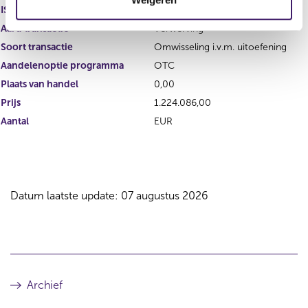
i
ISIN
e
Aard transactie
Verwerving
Soort transactie
Omwisseling i.v.m. uitoefening
Aandelenoptie programma
OTC
Plaats van handel
0,00
Prijs
1.224.086,00
Aantal
EUR
Datum laatste update: 07 augustus 2026
Archief