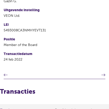
Gazin G.
Uitgevende instelling
VEON Ltd.
LEI
5493008CA3NMHYEVT131
Positie
Member of the Board
Transactiedatum
24 feb 2022
V
V
o
o
r
l
i
g
Transacties
g
e
e
n
r
d
e
e