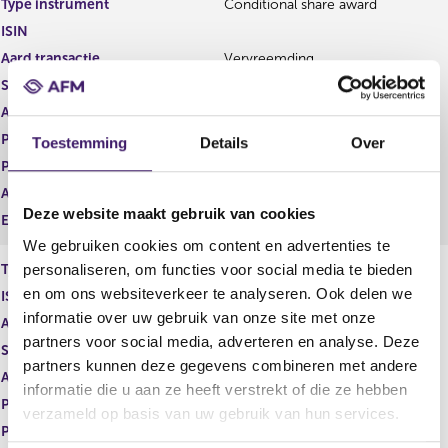
Type instrument
Conditional share award
g
r
ISIN
i
e
s
g
Aard transactie
Vervreemding
t
i
Soort transactie
Omwisseling i.v.m. uitoefening
e
s
Aandelenoptie programma
Nee
r
t
r
e
Plaats van handel
OTC
Toestemming
Details
Over
e
r
Prijs
0,00
s
r
Aantal
1.224.086,00
u
e
Deze website maakt gebruik van cookies
l
s
Eenheid
EUR
t
u
We gebruiken cookies om content en advertenties te
a
l
personaliseren, om functies voor social media te bieden
Type instrument
Gewoon aandeel
a
t
en om ons websiteverkeer te analyseren. Ook delen we
ISIN
t
a
informatie over uw gebruik van onze site met onze
a
Aard transactie
Verwerving
t
partners voor social media, adverteren en analyse. Deze
Soort transactie
Omwisseling i.v.m. uitoefening
partners kunnen deze gegevens combineren met andere
Aandelenoptie programma
Nee
informatie die u aan ze heeft verstrekt of die ze hebben
Plaats van handel
OTC
verzameld op basis van uw gebruik van hun services.
Prijs
0,00