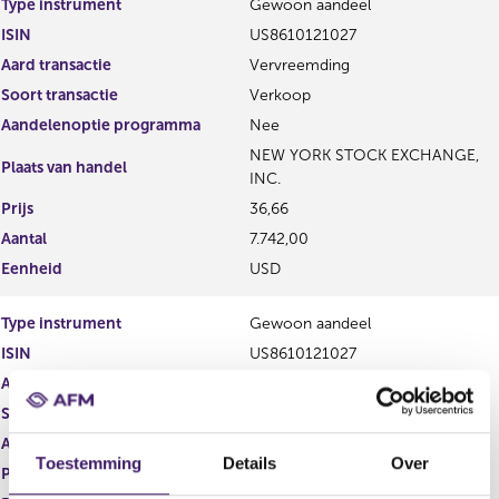
Type instrument
Gewoon aandeel
g
r
ISIN
US8610121027
i
e
s
g
Aard transactie
Vervreemding
t
i
Soort transactie
Verkoop
e
s
Aandelenoptie programma
Nee
r
t
r
e
NEW YORK STOCK EXCHANGE,
Plaats van handel
e
r
INC.
s
r
Prijs
36,66
u
e
Aantal
7.742,00
l
s
t
u
Eenheid
USD
a
l
a
t
Type instrument
Gewoon aandeel
t
a
ISIN
US8610121027
a
t
Aard transactie
Verwerving
Soort transactie
Omwisseling i.v.m. uitoefening
Aandelenoptie programma
Nee
Toestemming
Details
Over
Plaats van handel
OTC