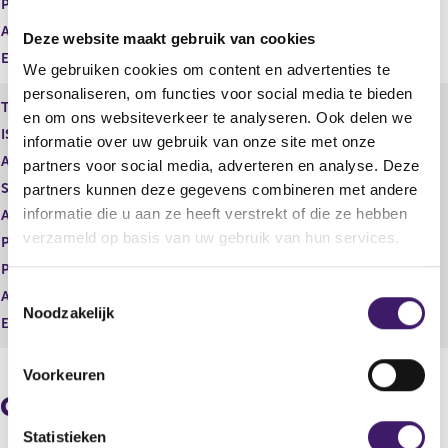
Prijs
0,00
Aantal
17.068,00
Deze website maakt gebruik van cookies
Eenheid
USD
We gebruiken cookies om content en advertenties te
personaliseren, om functies voor social media te bieden
Type instrument
Restricted shares
en om ons websiteverkeer te analyseren. Ook delen we
ISIN
US8610121027
informatie over uw gebruik van onze site met onze
Aard transactie
Vervreemding
partners voor social media, adverteren en analyse. Deze
Soort transactie
Omwisseling i.v.m. uitoefening
partners kunnen deze gegevens combineren met andere
informatie die u aan ze heeft verstrekt of die ze hebben
Aandelenoptie programma
Nee
verzameld op basis van uw gebruik van hun services.
Plaats van handel
OTC
Prijs
0,00
T
Aantal
17.068,00
Noodzakelijk
o
Eenheid
USD
e
s
Voorkeuren
t
Geaggregeerde informatie
e
m
Statistieken