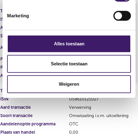
m
Type instrument
Gewoon aandeel
i
Marketing
n
ISIN
US8610121027
g
Aard transactie
Vervreemding
s
Soort transactie
Verkoop
s
Alles toestaan
NEW YORK STOCK EXCHANGE,
Aandelenoptie programma
e
INC.
l
Plaats van handel
36,66
e
Selectie toestaan
Prijs
7.742,00
c
Aantal
USD
t
Weigeren
i
Type instrument
Gewoon aandeel
e
ISIN
US8610121027
Aard transactie
Verwerving
Soort transactie
Omwisseling i.v.m. uitoefening
Aandelenoptie programma
OTC
Plaats van handel
0,00