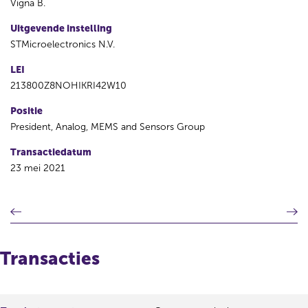
Vigna B.
Uitgevende instelling
STMicroelectronics N.V.
LEI
213800Z8NOHIKRI42W10
Positie
President, Analog, MEMS and Sensors Group
Transactiedatum
23 mei 2021
V
V
o
o
r
l
i
g
Transacties
g
e
e
n
r
d
e
e