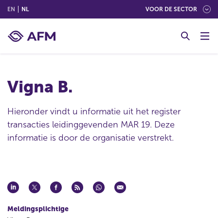
(ENGLISH)
(NEDERLANDS (NEDERLAND))
EN
NL
VOOR DE SECTOR
G
o
t
o
c
Vigna B.
o
n
t
Hieronder vindt u informatie uit het register
e
transacties leidinggevenden MAR 19. Deze
n
informatie is door de organisatie verstrekt.
t
Meldingsplichtige