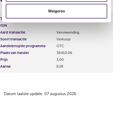
t
Weigeren
i
e
Type instrument
Afgeleide/verbonden instrument
ISIN
Aard transactie
Vervreemding
Soort transactie
Verkoop
Aandelenoptie programma
OTC
Plaats van handel
38.410,06
Prijs
3,00
Aantal
EUR
Datum laatste update: 07 augustus 2026