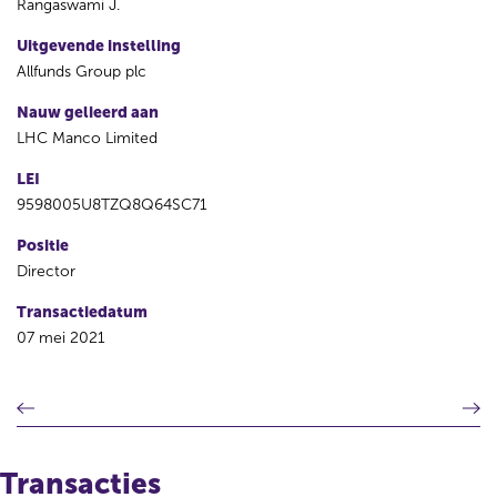
Rangaswami J.
Uitgevende instelling
Allfunds Group plc
Nauw gelieerd aan
LHC Manco Limited
LEI
9598005U8TZQ8Q64SC71
Positie
Director
Transactiedatum
07 mei 2021
V
V
o
o
r
l
i
g
Transacties
g
e