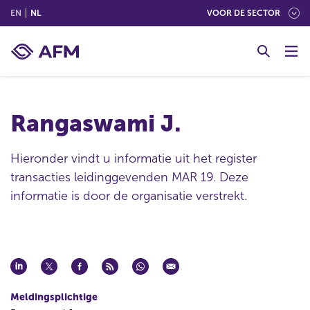
(ENGLISH)
(NEDERLANDS (NEDERLAND))
EN
NL
VOOR DE SECTOR
G
o
t
o
c
Rangaswami J.
o
n
t
Hieronder vindt u informatie uit het register
e
transacties leidinggevenden MAR 19. Deze
n
informatie is door de organisatie verstrekt.
t
Meldingsplichtige