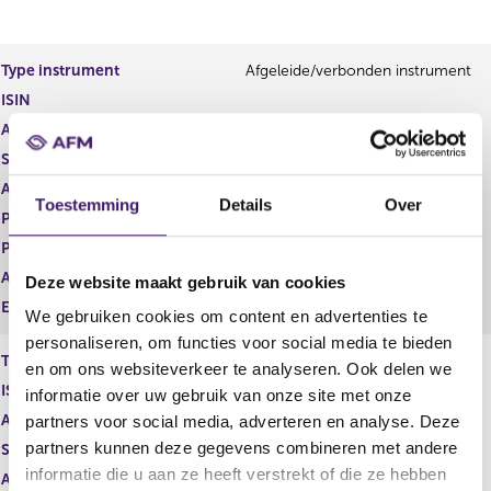
e
n
r
d
e
e
Type instrument
Afgeleide/verbonden instrument
g
r
ISIN
i
e
s
g
Aard transactie
Vervreemding
t
i
Soort transactie
Verkoop
e
s
Aandelenoptie programma
Nee
r
t
Toestemming
Details
Over
r
e
Plaats van handel
OTC
e
r
Prijs
4.646,53
s
r
Aantal
1,00
Deze website maakt gebruik van cookies
u
e
l
s
Eenheid
EUR
We gebruiken cookies om content en advertenties te
t
u
personaliseren, om functies voor social media te bieden
a
l
Type instrument
Afgeleide/verbonden instrument
en om ons websiteverkeer te analyseren. Ook delen we
a
t
ISIN
t
a
informatie over uw gebruik van onze site met onze
a
Aard transactie
Vervreemding
partners voor social media, adverteren en analyse. Deze
t
partners kunnen deze gegevens combineren met andere
Soort transactie
Verkoop
informatie die u aan ze heeft verstrekt of die ze hebben
Aandelenoptie programma
Nee