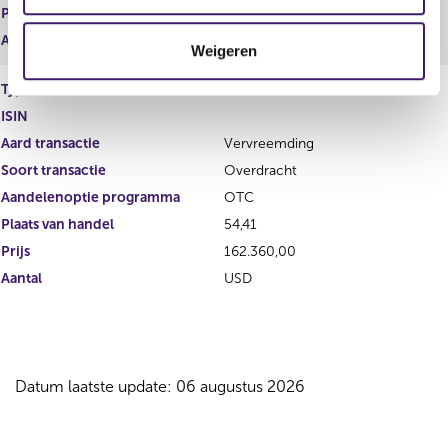
c
Prijs
194.316,00
t
Aantal
USD
Weigeren
i
e
Type instrument
Aandelen C
ISIN
Aard transactie
Vervreemding
Soort transactie
Overdracht
Aandelenoptie programma
OTC
Plaats van handel
54,41
Prijs
162.360,00
Aantal
USD
Datum laatste update: 06 augustus 2026