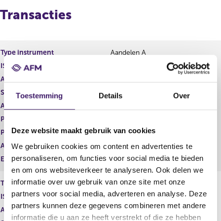
r
l
i
g
Transacties
g
e
e
n
r
d
e
e
Type instrument
Aandelen A
g
r
ISIN
GG00BPFJTF46
i
e
s
g
Aard transactie
Verwerving
t
i
Soort transactie
Overdracht
Toestemming
Details
Over
e
s
Aandelenoptie programma
Nee
r
t
r
e
Plaats van handel
OTC
e
r
Deze website maakt gebruik van cookies
Prijs
45,46
s
r
Aantal
194.316,00
We gebruiken cookies om content en advertenties te
u
e
l
s
personaliseren, om functies voor social media te bieden
Eenheid
USD
t
u
en om ons websiteverkeer te analyseren. Ook delen we
a
l
informatie over uw gebruik van onze site met onze
Type instrument
Aandelen C
a
t
partners voor social media, adverteren en analyse. Deze
ISIN
t
a
partners kunnen deze gegevens combineren met andere
a
Aard transactie
Vervreemding
t
informatie die u aan ze heeft verstrekt of die ze hebben