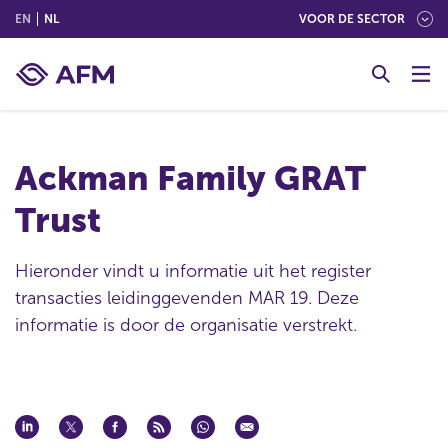
(ENGLISH)
(NEDERLANDS (NEDERLAND))
EN
NL
VOOR DE SECTOR
G
o
t
o
c
Ackman Family GRAT
o
n
Trust
t
e
n
Hieronder vindt u informatie uit het register
t
transacties leidinggevenden MAR 19. Deze
informatie is door de organisatie verstrekt.