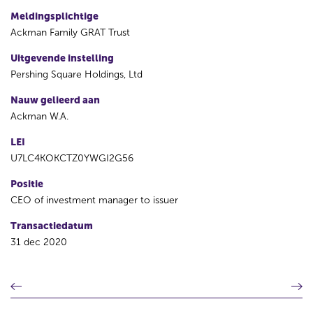
Meldingsplichtige
Ackman Family GRAT Trust
Uitgevende instelling
Pershing Square Holdings, Ltd
Nauw gelieerd aan
Ackman W.A.
LEI
U7LC4KOKCTZ0YWGI2G56
Positie
CEO of investment manager to issuer
Transactiedatum
31 dec 2020
V
V
o
o