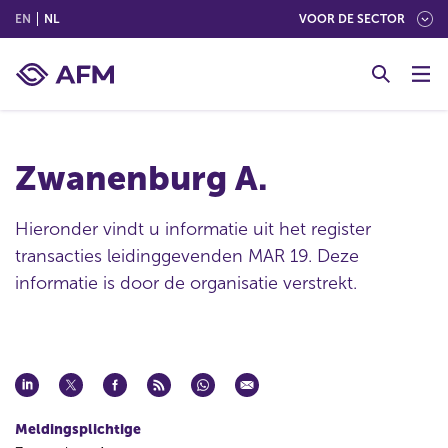
(ENGLISH)
(NEDERLANDS (NEDERLAND))
EN
NL
VOOR DE SECTOR
G
o
t
o
c
Zwanenburg A.
o
n
t
Hieronder vindt u informatie uit het register
e
transacties leidinggevenden MAR 19. Deze
n
informatie is door de organisatie verstrekt.
t
Meldingsplichtige