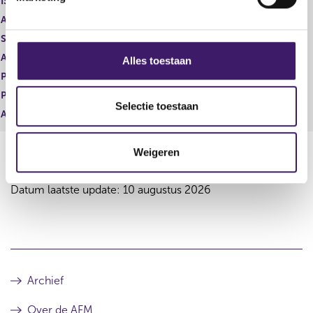
ISIN
n
Aard transactie
Verwerving
g
s
Soort transactie
Koop
s
Aandelenoptie programma
OTC
Alles toestaan
e
Plaats van handel
128,87
l
Prijs
43,00
e
Selectie toestaan
Aantal
EUR
c
t
Weigeren
i
e
Datum laatste update: 10 augustus 2026
Archief
Over de AFM