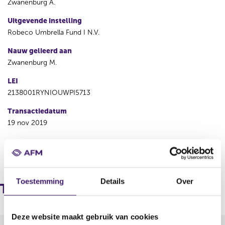
Zwanenburg A.
Uitgevende instelling
Robeco Umbrella Fund I N.V.
Nauw gelieerd aan
Zwanenburg M.
LEI
2138001RYNIOUWPI5713
Transactiedatum
19 nov 2019
V
V
o
o
r
l
Toestemming
Details
Over
i
g
Transacties
g
e
e
n
r
d
Deze website maakt gebruik van cookies
e
e