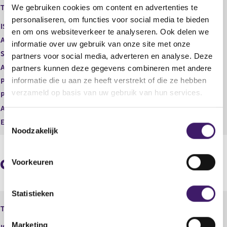
Robeco Umbrella Fund I N.V. -
We gebruiken cookies om content en advertenties te
Type instrument
g
r
Aandeel
i
e
personaliseren, om functies voor social media te bieden
ISIN
s
g
en om ons websiteverkeer te analyseren. Ook delen we
t
i
Aard transactie
Verwerving
informatie over uw gebruik van onze site met onze
e
s
Soort transactie
Koop
partners voor social media, adverteren en analyse. Deze
r
t
Aandelenoptie programma
Nee
partners kunnen deze gegevens combineren met andere
r
e
e
r
informatie die u aan ze heeft verstrekt of die ze hebben
Plaats van handel
OTC
s
r
verzameld op basis van uw gebruik van hun services.
Prijs
128,87
u
e
Aantal
43,00
l
s
T
t
u
Eenheid
EUR
Noodzakelijk
a
l
o
a
t
e
t
a
s
a
Geaggregeerde informatie
Voorkeuren
t
t
e
m
Statistieken
Robeco Umbrella Fund I N.V. -
m
Type instrument
Aandeel
i
Marketing