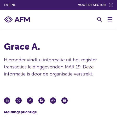
(ENGLISH)
(NEDERLANDS (NEDERLAND))
EN
NL
VOOR DE SECTOR
G
o
t
o
c
Grace A.
o
n
t
Hieronder vindt u informatie uit het register
e
transacties leidinggevenden MAR 19. Deze
n
informatie is door de organisatie verstrekt.
t
Meldingsplichtige