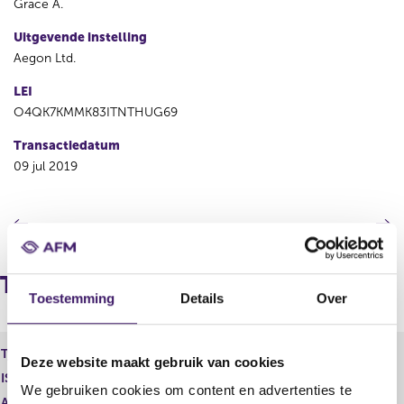
Grace A.
Uitgevende instelling
Aegon Ltd.
LEI
O4QK7KMMK83ITNTHUG69
Transactiedatum
09 jul 2019
V
V
o
o
r
l
i
g
Transacties
g
e
Toestemming
Details
Over
e
n
r
d
e
e
Type instrument
AEGON N.V., Aandeel
Deze website maakt gebruik van cookies
g
r
ISIN
i
e
We gebruiken cookies om content en advertenties te
s
g
Aard transactie
Vervreemding