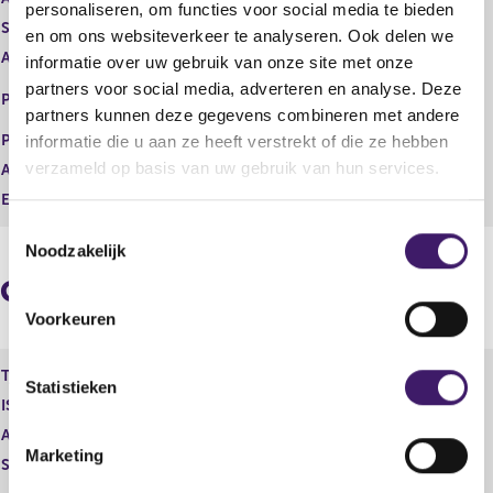
personaliseren, om functies voor social media te bieden
t
i
Soort transactie
Verkoop
en om ons websiteverkeer te analyseren. Ook delen we
e
s
Aandelenoptie programma
Nee
informatie over uw gebruik van onze site met onze
r
t
r
e
EURONEXT - EURONEXT
partners voor social media, adverteren en analyse. Deze
Plaats van handel
e
r
AMSTERDAM
partners kunnen deze gegevens combineren met andere
s
r
Prijs
4,60
informatie die u aan ze heeft verstrekt of die ze hebben
u
e
verzameld op basis van uw gebruik van hun services.
Aantal
40.596,00
l
s
t
u
Eenheid
EUR
a
l
T
a
t
Noodzakelijk
o
t
a
e
a
Geaggregeerde informatie
t
s
Voorkeuren
t
e
Type instrument
AEGON N.V., Aandeel
m
Statistieken
ISIN
m
Aard transactie
Vervreemding
i
Marketing
Soort transactie
Verkoop
n
g