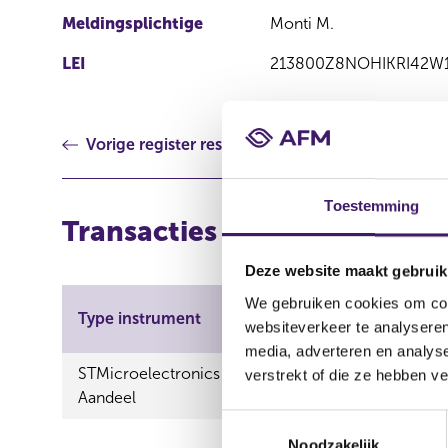
Meldingsplichtige
Monti M.
LEI
213800Z8NOHIKRI42W
Vorige register resultaat
Toestemming
Transacties
Deze website maakt gebruik
We gebruiken cookies om cont
Aard
Type instrument
ISIN
websiteverkeer te analyseren
transa
media, adverteren en analys
STMicroelectronics N.V. -
verstrekt of die ze hebben v
Verwe
Aandeel
T
Noodzakelijk
o