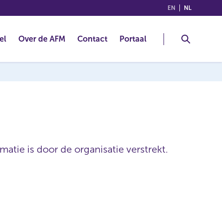
(ENGLISH)
(NEDERLA
EN
NL
el
Over de AFM
Contact
Portaal
atie is door de organisatie verstrekt.