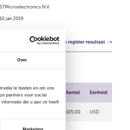
STMicroelectronics N.V.
10 jan 2019
Volgende register resultaat
Over
 media te bieden en om ons
Plaats van
Prijs
Aantal
Eenheid
ze partners voor social
handel
nformatie die u aan ze heeft
OTC
0,00
105,00
USD
Marketing