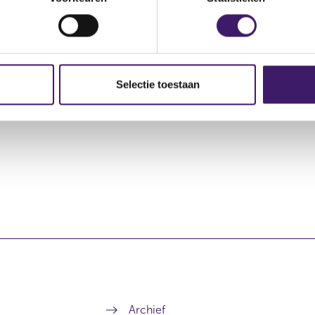
Aard transactie
Soort transactie
Plaats va
Selectie toestaan
Verwerving
Koop
OTC
Archief