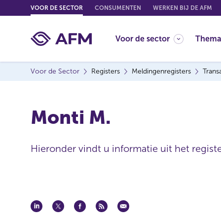
G
VOOR DE SECTOR
CONSUMENTEN
WERKEN BIJ DE AFM
o
t
Voor de sector
Thema
o
c
o
Voor de Sector
Registers
Meldingenregisters
Trans
n
t
e
Monti M.
n
t
Hieronder vindt u informatie uit het regist