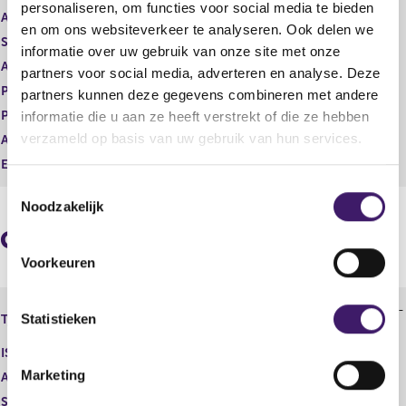
personaliseren, om functies voor social media te bieden
t
i
Aard transactie
Verwerving
en om ons websiteverkeer te analyseren. Ook delen we
e
s
Soort transactie
Koop
informatie over uw gebruik van onze site met onze
r
t
Aandelenoptie programma
Nee
r
e
partners voor social media, adverteren en analyse. Deze
e
r
Plaats van handel
OTC
partners kunnen deze gegevens combineren met andere
s
r
Prijs
0,00
informatie die u aan ze heeft verstrekt of die ze hebben
u
e
verzameld op basis van uw gebruik van hun services.
Aantal
218.534,00
l
s
t
u
Eenheid
USD
a
l
T
a
t
Noodzakelijk
o
t
a
e
a
Geaggregeerde informatie
t
s
Voorkeuren
t
e
Tetragon Financial Group Limited -
m
Statistieken
Type instrument
Aandeel
m
ISIN
G8766R134
i
Marketing
Aard transactie
Verwerving
n
Soort transactie
Koop
g