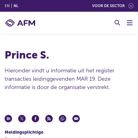
(ENGLISH)
(NEDERLANDS (NEDERLAND))
EN
NL
VOOR DE SECTOR
G
o
t
o
c
Prince S.
o
n
t
Hieronder vindt u informatie uit het register
e
transacties leidinggevenden MAR 19. Deze
n
informatie is door de organisatie verstrekt.
t
Meldingsplichtige