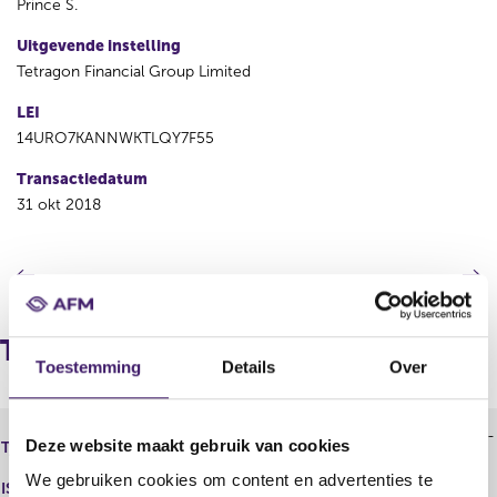
Prince S.
Uitgevende instelling
Tetragon Financial Group Limited
LEI
14URO7KANNWKTLQY7F55
Transactiedatum
31 okt 2018
V
V
o
o
r
l
i
g
Transacties
g
e
Toestemming
Details
Over
e
n
r
d
e
e
Tetragon Financial Group Limited -
Deze website maakt gebruik van cookies
Type instrument
g
r
Aandeel
i
e
We gebruiken cookies om content en advertenties te
ISIN
G8766R134
s
g