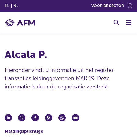
(ENGLISH)
(NEDERLANDS (NEDERLAND))
EN
NL
VOOR DE SECTOR
G
o
t
o
c
Alcala P.
o
n
t
Hieronder vindt u informatie uit het register
e
transacties leidinggevenden MAR 19. Deze
n
informatie is door de organisatie verstrekt.
t
Meldingsplichtige