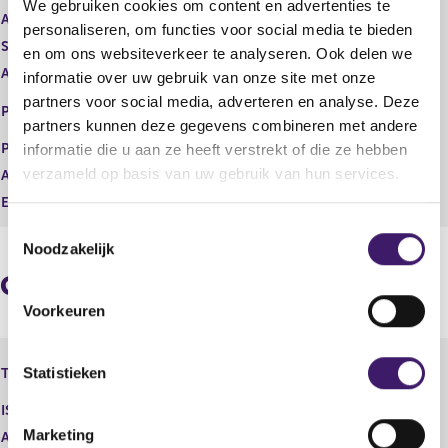
We gebruiken cookies om content en advertenties te
t
i
Aard transactie
Vervreemding
personaliseren, om functies voor social media te bieden
e
s
Soort transactie
Verkoop
en om ons websiteverkeer te analyseren. Ook delen we
r
t
Aandelenoptie programma
Nee
r
e
informatie over uw gebruik van onze site met onze
e
r
NEW YORK STOCK EXCHANGE,
partners voor social media, adverteren en analyse. Deze
Plaats van handel
s
r
INC.
partners kunnen deze gegevens combineren met andere
u
e
Prijs
21,11
informatie die u aan ze heeft verstrekt of die ze hebben
l
s
verzameld op basis van uw gebruik van hun services.
Aantal
1.435,00
t
u
a
l
Eenheid
USD
a
t
T
t
a
Noodzakelijk
o
a
e
t
Geaggregeerde informatie
s
Voorkeuren
t
e
Fiat Chrysler Automobiles N.V. -
m
Statistieken
Type instrument
Aandeel
m
ISIN
i
Marketing
Aard transactie
Vervreemding
n