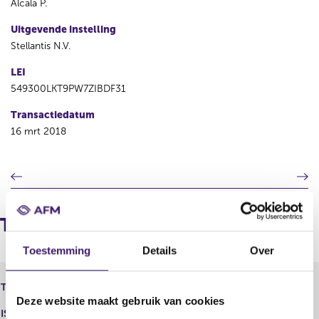
Alcala P.
Uitgevende instelling
Stellantis N.V.
LEI
549300LKT9PW7ZIBDF31
Transactiedatum
16 mrt 2018
V
V
o
o
r
l
i
g
Transacties
g
e
e
n
Toestemming
Details
Over
r
d
e
e
Fiat Chrysler Automobiles N.V. -
Type instrument
g
r
Aandeel
Deze website maakt gebruik van cookies
i
e
ISIN
s
g