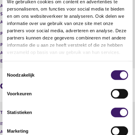
We gebruiken cookies om content en advertenties te
t
i
Aard transactie
Vervreemding
personaliseren, om functies voor social media te bieden
e
s
Soort transactie
Verkoop
en om ons websiteverkeer te analyseren. Ook delen we
r
t
Aandelenoptie programma
Nee
r
e
informatie over uw gebruik van onze site met onze
e
r
NEW YORK STOCK EXCHANGE,
partners voor social media, adverteren en analyse. Deze
Plaats van handel
s
r
INC.
partners kunnen deze gegevens combineren met andere
u
e
Prijs
11,15
informatie die u aan ze heeft verstrekt of die ze hebben
l
s
verzameld op basis van uw gebruik van hun services.
Aantal
15.000,00
t
u
a
l
Eenheid
USD
a
t
T
t
a
Noodzakelijk
o
a
e
t
Geaggregeerde informatie
s
Voorkeuren
t
e
Fiat Chrysler Automobiles N.V. -
m
Statistieken
Type instrument
Aandeel
m
ISIN
i
Marketing
Aard transactie
Vervreemding
n