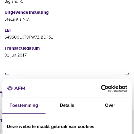
Bigland R.
Uitgevende instelling
Stellantis N.V.
LEI
549300LKT9PW7ZIBDF31
Transactiedatum
01 jun 2017
V
V
o
o
r
l
i
g
Transacties
g
e
e
n
Toestemming
Details
Over
r
d
e
e
Fiat Chrysler Automobiles N.V. -
Type instrument
g
r
Aandeel
Deze website maakt gebruik van cookies
i
e
ISIN
s
g