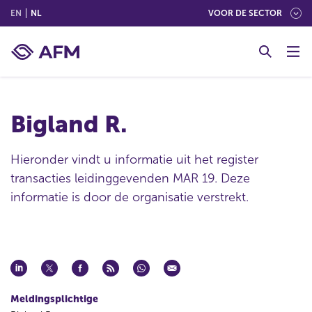
(ENGLISH)
(NEDERLANDS (NEDERLAND))
EN
NL
VOOR DE SECTOR
G
o
t
o
c
Bigland R.
o
n
t
Hieronder vindt u informatie uit het register
e
transacties leidinggevenden MAR 19. Deze
n
informatie is door de organisatie verstrekt.
t
Meldingsplichtige